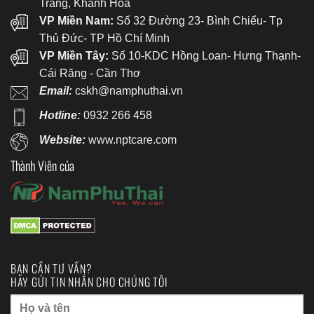
Trang, Khánh Hòa
VP Miền Nam:
Số 32 Đường 23- Bình Chiểu- Tp
Thủ Đức- TP Hồ Chí Minh
VP Miền Tây:
Số 10-KDC Hồng Loan- Hưng Thạnh-
Cái Răng - Cần Thơ
Email:
cskh@namphuthai.vn
Hotline:
0932 266 458
Website:
www.nptcare.com
Thành Viên của
BẠN CẦN TƯ VẤN?
HÃY GỬI TIN NHẮN CHO CHÚNG TÔI