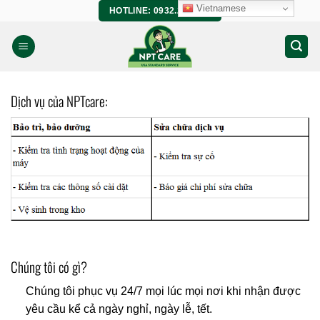
Bỏ
Vietnamese
HOTLINE: 0932.266.458
qua
nội
dung
Dịch vụ của NPTcare:
Chúng tôi có gì?
Chúng tôi phục vụ 24/7 mọi lúc mọi nơi khi nhận được
yêu cầu kể cả ngày nghỉ, ngày lễ, tết.