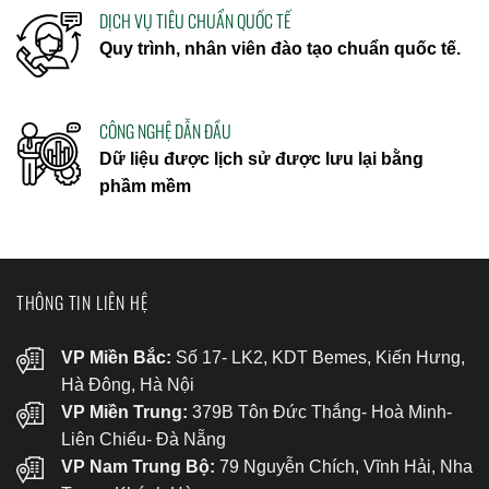
DỊCH VỤ TIÊU CHUẨN QUỐC TẾ
Quy trình, nhân viên đào tạo chuẩn quốc tế.
CÔNG NGHỆ DẪN ĐẦU
Dữ liệu được lịch sử được lưu lại bằng
phầm mềm
THÔNG TIN LIÊN HỆ
VP Miền Bắc:
Số 17- LK2, KDT Bemes, Kiến Hưng,
Hà Đông, Hà Nội
VP Miền Trung:
379B Tôn Đức Thắng- Hoà Minh-
Liên Chiểu- Đà Nẵng
VP Nam Trung Bộ:
79 Nguyễn Chích, Vĩnh Hải, Nha