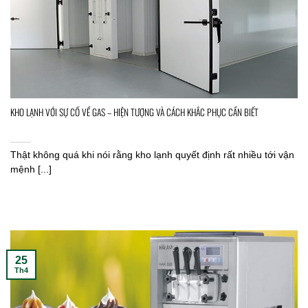
KHO LẠNH VỚI SỰ CỐ VỀ GAS – HIỆN TƯỢNG VÀ CÁCH KHẮC PHỤC CẦN BIẾT
Thật không quá khi nói rằng kho lạnh quyết định rất nhiều tới vận
mệnh [...]
25
Th4