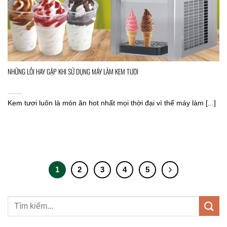
NHỮNG LỖI HAY GẶP KHI SỬ DỤNG MÁY LÀM KEM TƯƠI
Kem tươi luôn là món ăn hot nhất mọi thời đại vì thế máy làm [...]
1
2
3
4
5