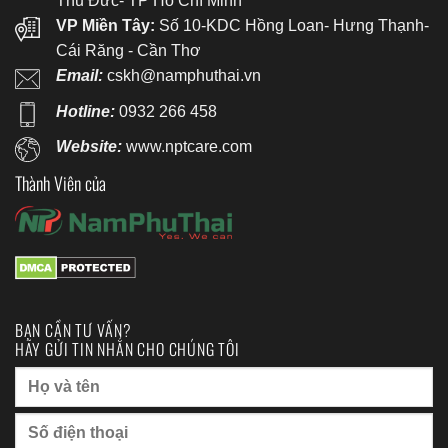
Thủ Đức- TP Hồ Chí Minh
VP Miền Tây:
Số 10-KDC Hồng Loan- Hưng Thạnh-
Cái Răng - Cần Thơ
Email:
cskh@namphuthai.vn
Hotline:
0932 266 458
Website:
www.nptcare.com
Thành Viên của
BẠN CẦN TƯ VẤN?
HÃY GỬI TIN NHẮN CHO CHÚNG TÔI