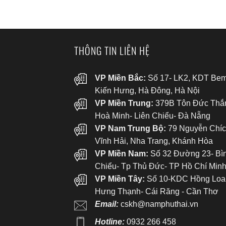
THÔNG TIN LIÊN HỆ
VP Miền Bắc:
Số 17- LK2, KDT Bem
Kiến Hưng, Hà Đông, Hà Nội
VP Miền Trung:
379B Tôn Đức Thắ
Hoà Minh- Liên Chiểu- Đà Nẵng
VP Nam Trung Bộ:
79 Nguyễn Chíc
Vĩnh Hải, Nha Trang, Khánh Hòa
VP Miền Nam:
Số 32 Đường 23- Bì
Chiểu- Tp Thủ Đức- TP Hồ Chí Min
VP Miền Tây:
Số 10-KDC Hồng Loa
Hưng Thạnh- Cái Răng - Cần Thơ
Email:
cskh@namphuthai.vn
Hotline:
0932 266 458