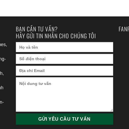
BẠN CẦN TƯ VẤN?
FAN
HÃY GỬI TIN NHẮN CHO CHÚNG TÔI
es,
ng-
h,
nh
h
n-