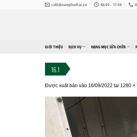
Bỏ
cskh@namphuthai.vn
08:00 - 17:00
H
qua
nội
dung
GIỚI THIỆU
DỊCH VỤ
HẠNG MỤC SỬA CHỮA
16.1
Được xuất bản vào
16/09/2022
tại
1280 ×