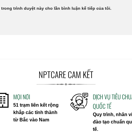
 trong trình duyệt này cho lần bình luận kế tiếp của tôi.
NPTCARE CAM KẾT
MỌI NƠI
DỊCH VỤ TIÊU CH
QUỐC TẾ
51 trạm liên kết rộng
khắp các tỉnh thành
Quy trình, nhân v
từ Bắc vào Nam
đào tạo chuẩn q
tế.