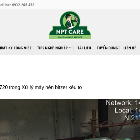
otline: 0932.266.458
NHẬT KÝ CÔNG VIỆC
TIPS NGHỀ NGHIỆP
TÀI LIỆU
TUYỂN DỤNG
LIÊN HỆ
 720
trong
Xử lý máy nén bitzer kêu to