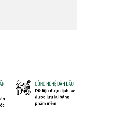
UẨN
CÔNG NGHỆ DẪN ĐẦU
Dữ liệu được lịch sử
được lưu lại bằng
iên
phầm mềm
uốc