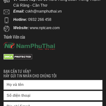
Cái Răng - Cần Thơ
Email:
cskh@namphuthai.vn
Hotline:
0932 266 458
Website:
www.nptcare.com
Thành Viên của
BẠN CẦN TƯ VẤN?
HÃY GỬI TIN NHẮN CHO CHÚNG TÔI