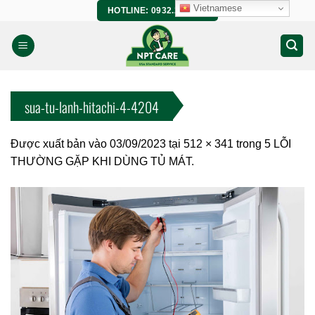
Bỏ
Vietnamese
HOTLINE: 0932.266.458
qua
nội
dung
sua-tu-lanh-hitachi-4-4204
Được xuất bản vào
03/09/2023
tại
512 × 341
trong
5 LỖI
THƯỜNG GẶP KHI DÙNG TỦ MÁT.