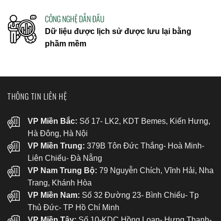
CÔNG NGHỆ DẪN ĐẦU
Dữ liệu được lịch sử được lưu lại bằng
phầm mềm
THÔNG TIN LIÊN HỆ
VP Miền Bắc:
Số 17- LK2, KDT Bemes, Kiến Hưng,
Hà Đông, Hà Nội
VP Miền Trung:
379B Tôn Đức Thắng- Hoà Minh-
Liên Chiểu- Đà Nẵng
VP Nam Trung Bộ:
79 Nguyễn Chích, Vĩnh Hải, Nha
Trang, Khánh Hòa
VP Miền Nam:
Số 32 Đường 23- Bình Chiểu- Tp
Thủ Đức- TP Hồ Chí Minh
VP Miền Tây:
Số 10-KDC Hồng Loan- Hưng Thạnh-