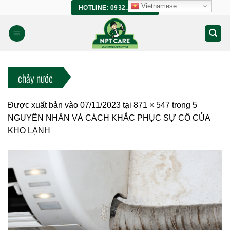
Bỏ
Vietnamese
HOTLINE: 0932.266.458
qua
nội
dung
chảy nước
Được xuất bản vào
07/11/2023
tại
871 × 547
trong
5
NGUYÊN NHÂN VÀ CÁCH KHẮC PHỤC SỰ CỐ CỦA
KHO LẠNH