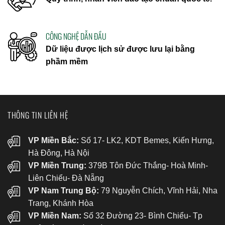
CÔNG NGHỆ DẪN ĐẦU
Dữ liệu được lịch sử được lưu lại bằng
phầm mềm
THÔNG TIN LIÊN HỆ
VP Miền Bắc:
Số 17- LK2, KDT Bemes, Kiến Hưng,
Hà Đông, Hà Nội
VP Miền Trung:
379B Tôn Đức Thắng- Hoà Minh-
Liên Chiểu- Đà Nẵng
VP Nam Trung Bộ:
79 Nguyễn Chích, Vĩnh Hải, Nha
Trang, Khánh Hòa
VP Miền Nam:
Số 32 Đường 23- Bình Chiểu- Tp