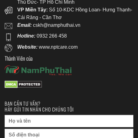
Thủ Đức- TP Hồ Chí Minh
VP Miền Tây:
Số 10-KDC Hồng Loan- Hưng Thạnh-
Cái Răng - Cần Thơ
Email:
cskh@namphuthai.vn
Hotline:
0932 266 458
Website:
www.nptcare.com
Thành Viên của
BẠN CẦN TƯ VẤN?
HÃY GỬI TIN NHẮN CHO CHÚNG TÔI