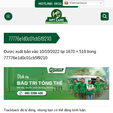
Bỏ
Vietnamese
HOTLINE: 0932.266.458
qua
nội
dung
77776e1d0c01cb5f9210
Được xuất bản vào
10/10/2022
tại
1670 × 519
trong
77776e1d0c01cb5f9210
Trackback đã bị đóng, nhưng bạn có thể
đăng bình luận
.