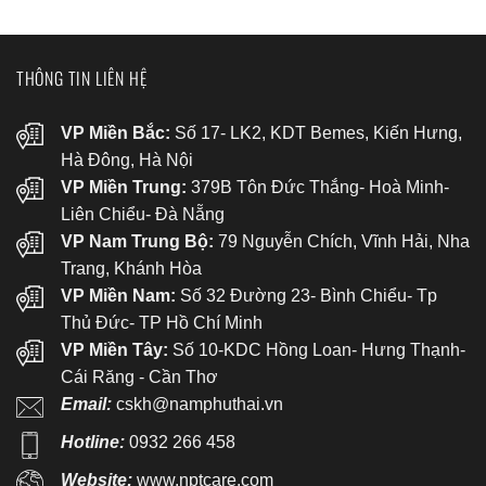
THÔNG TIN LIÊN HỆ
VP Miền Bắc:
Số 17- LK2, KDT Bemes, Kiến Hưng,
Hà Đông, Hà Nội
VP Miền Trung:
379B Tôn Đức Thắng- Hoà Minh-
Liên Chiểu- Đà Nẵng
VP Nam Trung Bộ:
79 Nguyễn Chích, Vĩnh Hải, Nha
Trang, Khánh Hòa
VP Miền Nam:
Số 32 Đường 23- Bình Chiểu- Tp
Thủ Đức- TP Hồ Chí Minh
VP Miền Tây:
Số 10-KDC Hồng Loan- Hưng Thạnh-
Cái Răng - Cần Thơ
Email:
cskh@namphuthai.vn
Hotline:
0932 266 458
Website:
www.nptcare.com