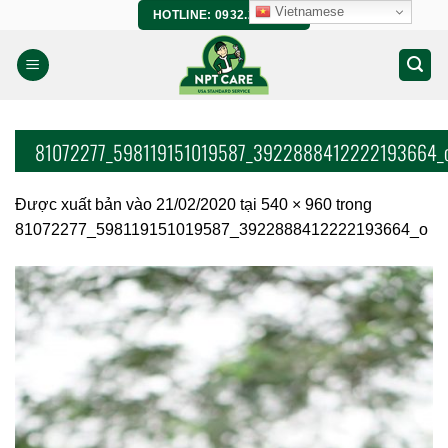
Bỏ
Vietnamese
HOTLINE: 0932.266.458
qua
nội
dung
81072277_598119151019587_3922888412222193664_
Được xuất bản vào
21/02/2020
tại
540 × 960
trong
81072277_598119151019587_3922888412222193664_o