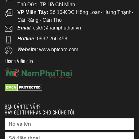
Thủ Đức- TP Hồ Chí Minh
VP Miền Tây:
Số 10-KDC Hồng Loan- Hưng Thạnh-
Cái Răng - Cần Thơ
Email:
cskh@namphuthai.vn
Hotline:
0932 266 458
Website:
www.nptcare.com
Thành Viên của
BẠN CẦN TƯ VẤN?
HÃY GỬI TIN NHẮN CHO CHÚNG TÔI