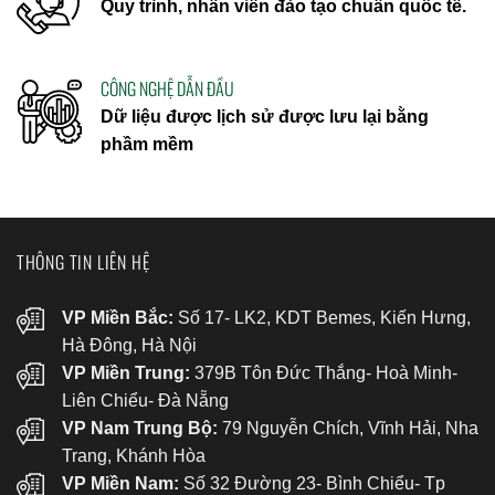
Quy trình, nhân viên đào tạo chuẩn quốc tế.
CÔNG NGHỆ DẪN ĐẦU
Dữ liệu được lịch sử được lưu lại bằng
phầm mềm
THÔNG TIN LIÊN HỆ
VP Miền Bắc:
Số 17- LK2, KDT Bemes, Kiến Hưng,
Hà Đông, Hà Nội
VP Miền Trung:
379B Tôn Đức Thắng- Hoà Minh-
Liên Chiểu- Đà Nẵng
VP Nam Trung Bộ:
79 Nguyễn Chích, Vĩnh Hải, Nha
Trang, Khánh Hòa
VP Miền Nam:
Số 32 Đường 23- Bình Chiểu- Tp