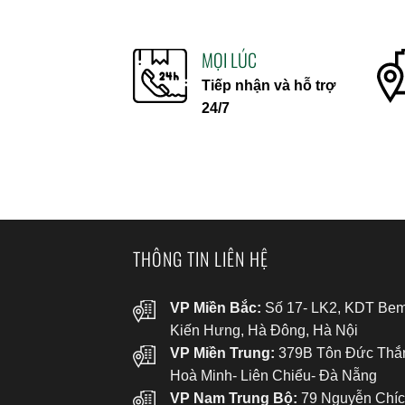
MỌI LÚC
Tiếp nhận và hỗ trợ
24/7
THÔNG TIN LIÊN HỆ
VP Miền Bắc:
Số 17- LK2, KDT Bem
Kiến Hưng, Hà Đông, Hà Nội
VP Miền Trung:
379B Tôn Đức Thắ
Hoà Minh- Liên Chiểu- Đà Nẵng
VP Nam Trung Bộ:
79 Nguyễn Chíc