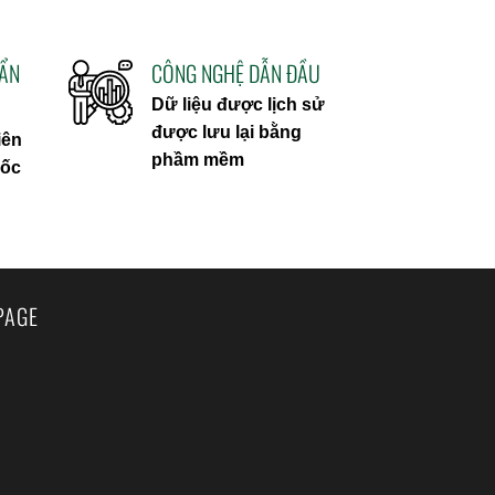
UẨN
CÔNG NGHỆ DẪN ĐẦU
Dữ liệu được lịch sử
được lưu lại bằng
iên
phầm mềm
uốc
PAGE