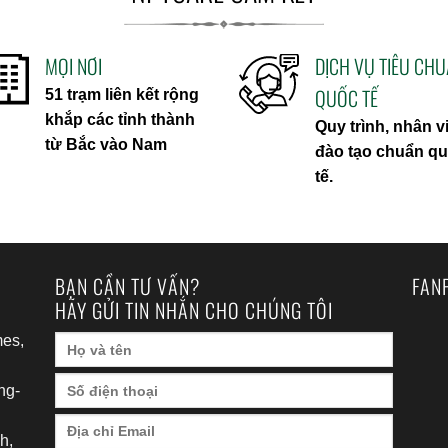
MỌI NƠI
DỊCH VỤ TIÊU CH
QUỐC TẾ
51 trạm liên kết rộng
khắp các tỉnh thành
Quy trình, nhân v
từ Bắc vào Nam
đào tạo chuẩn q
tế.
BẠN CẦN TƯ VẤN?
FAN
HÃY GỬI TIN NHẮN CHO CHÚNG TÔI
es,
ng-
h,