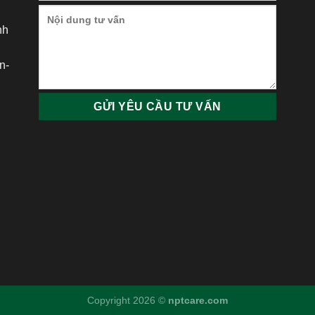
nh
h
n-
Copyright 2026 ©
nptcare.com