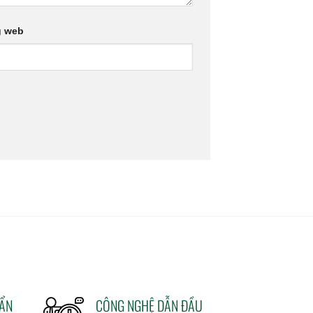
g web
UẨN
CÔNG NGHỆ DẪN ĐẦU