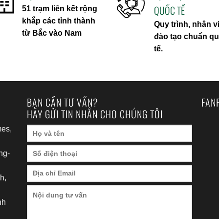
QUỐC TẾ
51 trạm liên kết rộng
khắp các tỉnh thành
Quy trình, nhân v
từ Bắc vào Nam
đào tạo chuẩn q
tế.
BẠN CẦN TƯ VẤN?
FAN
HÃY GỬI TIN NHẮN CHO CHÚNG TÔI
es,
ng-
h,
nh
h