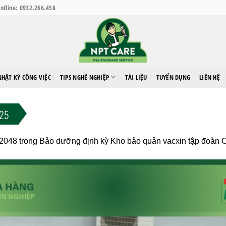
otline: 0932.266.458
NHẬT KÝ CÔNG VIỆC
TIPS NGHỀ NGHIỆP
TÀI LIỆU
TUYỂN DỤNG
LIÊN HỆ
025
 2048
trong
Bảo dưỡng định kỳ Kho bảo quản vacxin tập đoà