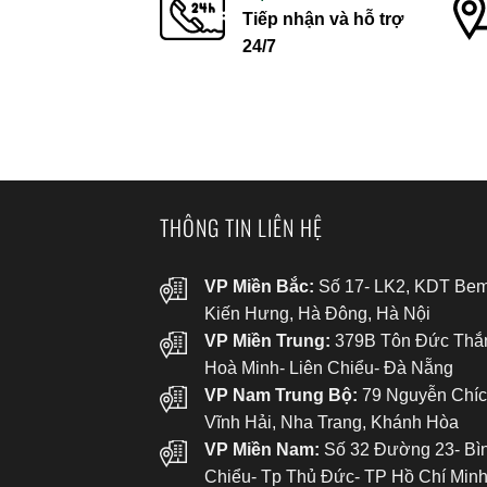
Tiếp nhận và hỗ trợ
24/7
THÔNG TIN LIÊN HỆ
VP Miền Bắc:
Số 17- LK2, KDT Bem
Kiến Hưng, Hà Đông, Hà Nội
VP Miền Trung:
379B Tôn Đức Thắ
Hoà Minh- Liên Chiểu- Đà Nẵng
VP Nam Trung Bộ:
79 Nguyễn Chíc
Vĩnh Hải, Nha Trang, Khánh Hòa
VP Miền Nam:
Số 32 Đường 23- Bì
Chiểu- Tp Thủ Đức- TP Hồ Chí Min