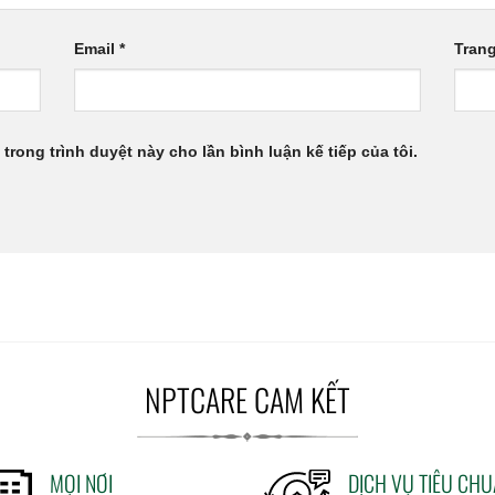
Email
*
Tran
 trong trình duyệt này cho lần bình luận kế tiếp của tôi.
NPTCARE CAM KẾT
MỌI NƠI
DỊCH VỤ TIÊU CH