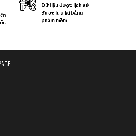
Dữ liệu được lịch sử
được lưu lại bằng
iên
phầm mềm
uốc
PAGE