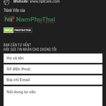
Website:
www.nptcare.com
Thành Viên của
BẠN CẦN TƯ VẤN?
HÃY GỬI TIN NHẮN CHO CHÚNG TÔI