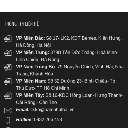
THÔNG TIN LIÊN HỆ
VP Miền Bắc:
Số 17- LK2, KDT Bemes, Kiến Hưng,
Hà Đông, Hà Nội
VP Miền Trung:
379B Tôn Đức Thắng- Hoà Minh-
Liên Chiểu- Đà Nẵng
VP Nam Trung Bộ:
79 Nguyễn Chích, Vĩnh Hải, Nha
Trang, Khánh Hòa
VP Miền Nam:
Số 32 Đường 23- Bình Chiểu- Tp
Thủ Đức- TP Hồ Chí Minh
VP Miền Tây:
Số 10-KDC Hồng Loan- Hưng Thạnh-
Cái Răng - Cần Thơ
Email:
cskh@namphuthai.vn
Hotline:
0932 266 458