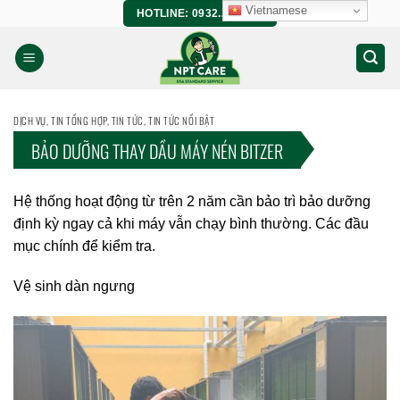
Bỏ
Vietnamese
HOTLINE: 0932.266.458
qua
nội
dung
DỊCH VỤ
,
TIN TỔNG HỢP
,
TIN TỨC
,
TIN TỨC NỔI BẬT
BẢO DƯỠNG THAY DẦU MÁY NÉN BITZER
Hệ thống hoạt động từ trên 2 năm cần bảo trì bảo dưỡng
định kỳ ngay cả khi máy vẫn chạy bình thường. Các đầu
mục chính để kiểm tra.
Vệ sinh dàn ngưng