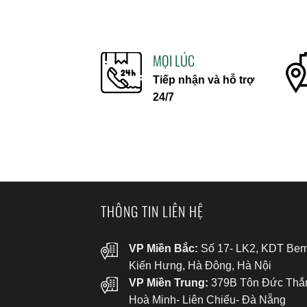
MỌI LÚC
Tiếp nhận và hỗ trợ
24/7
THÔNG TIN LIÊN HỆ
VP Miền Bắc:
Số 17- LK2, KDT Bem
Kiến Hưng, Hà Đông, Hà Nội
VP Miền Trung:
379B Tôn Đức Thắ
Hoà Minh- Liên Chiểu- Đà Nẵng