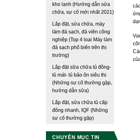
kho lạnh (Hướng dẫn sửa
các
chữa, sự cố mới nhất 2021)
ứng
dạn
Lắp đặt, sửa chữa, máy
làm đá sạch, đá viên công
Van
nghiệp (Top 4 loại Máy làm
cổn
đá sạch phổ biến trên thị
Các
trường)
của
Lắp đặt sữa chữa tủ đông-
tủ mát- tủ bảo ôn siêu thị
(Những sự cố thường gặp,
hướng dẫn sửa)
Lắp đặt, sửa chữa tủ cấp
đông nhanh, IQF (Những
sự cố thường gặp)
CHUYÊN MỤC TIN