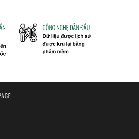
UẨN
CÔNG NGHỆ DẪN ĐẦU
Dữ liệu được lịch sử
được lưu lại bằng
iên
phầm mềm
uốc
PAGE