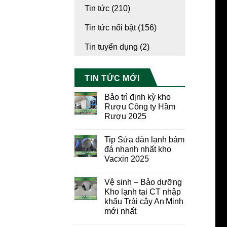
Tin tức
(210)
Tin tức nổi bật
(156)
Tin tuyển dụng
(2)
TIN TỨC MỚI
Bảo trì định kỳ kho
Rượu Công ty Hầm
Rượu 2025
Tip Sửa dàn lạnh bám
đá nhanh nhất kho
Vacxin 2025
Vệ sinh – Bảo dưỡng
Kho lạnh tại CT nhập
khẩu Trái cây An Minh
mới nhất