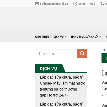
Bỏ
cskh@namphuthai.vn
08:00 - 17:00
H
qua
nội
dung
GIỚI THIỆU
DỊCH VỤ
HẠNG MỤC SỬA CHỮA
TIN 
DỊCH VỤ
Đị
Lắp đặt, sửa chữa, bảo trì
Van
Chiller- Máy làm mát nước
trư
(Những sự cố thường
chi
gặp,Hỗ trợ 24/7)
Lắp đặt, sửa chữa, bảo trì
Van