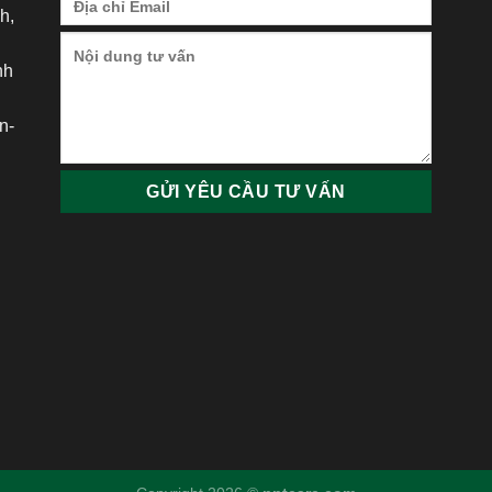
h,
nh
h
n-