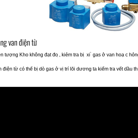
ng van điện từ
n tượng Kho không đạt đo ̣, kiẻm tra bi ̣ xi ̀ gas ở van hoạ c hỏ
 điện từ có thể bị dò gas ở vị trí lõi dương ta kiểm tra vết dầu t