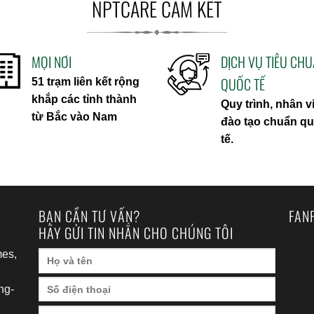
NPTCARE CAM KẾT
MỌI NƠI
DỊCH VỤ TIÊU CH
QUỐC TẾ
51 trạm liên kết rộng
khắp các tỉnh thành
Quy trình, nhân v
từ Bắc vào Nam
đào tạo chuẩn q
tế.
BẠN CẦN TƯ VẤN?
FAN
HÃY GỬI TIN NHẮN CHO CHÚNG TÔI
es,
ng-