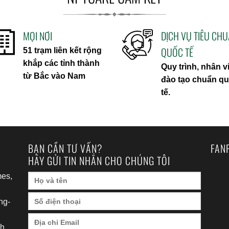
MỌI NƠI
DỊCH VỤ TIÊU CH
QUỐC TẾ
51 trạm liên kết rộng
khắp các tỉnh thành
Quy trình, nhân v
từ Bắc vào Nam
đào tạo chuẩn q
tế.
BẠN CẦN TƯ VẤN?
FAN
HÃY GỬI TIN NHẮN CHO CHÚNG TÔI
es,
ng-
h,