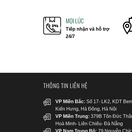
MỌI LÚC
Tiếp nhận và hỗ trợ
24/7
THÔNG TIN LIÊN HỆ
VP Miền Bắc:
Số 17- LK2, KDT Bem
Kiến Hưng, Hà Đông, Hà Nội
VP Miền Trung:
379B Tôn Đức Thắ
Hoà Minh- Liên Chiểu- Đà Nẵng
VP Nam Trung Bộ:
79 Nguyễn Chíc