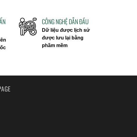
UẨN
CÔNG NGHỆ DẪN ĐẦU
Dữ liệu được lịch sử
được lưu lại bằng
iên
phầm mềm
uốc
PAGE