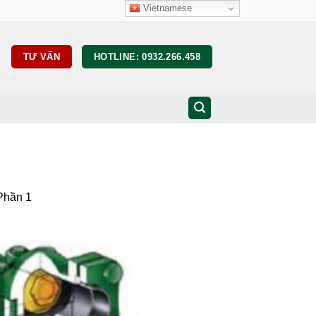
Vietnamese
TƯ VẤN
HOTLINE: 0932.266.458
hần 1