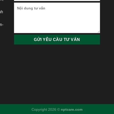
nh
h
n-
Copyright 2026 ©
nptcare.com