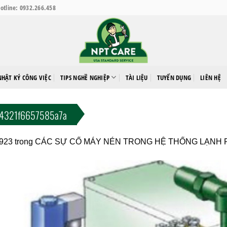
otline: 0932.266.458
NHẬT KÝ CÔNG VIỆC
TIPS NGHỀ NGHIỆP
TÀI LIỆU
TUYỂN DỤNG
LIÊN HỆ
c4321f6657585a7a
 923
trong
CÁC SỰ CỐ MÁY NÉN TRONG HỆ THỐNG LẠNH P