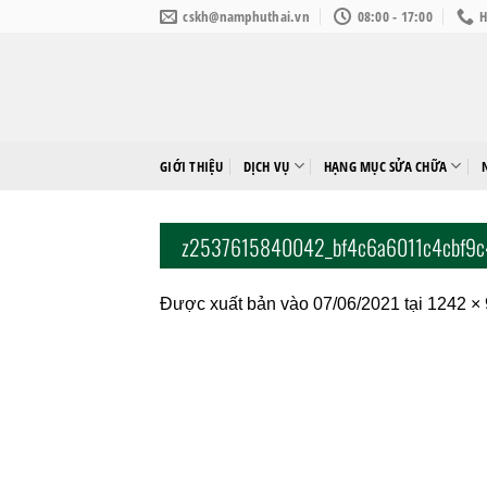
Bỏ
cskh@namphuthai.vn
08:00 - 17:00
H
qua
nội
dung
GIỚI THIỆU
DỊCH VỤ
HẠNG MỤC SỬA CHỮA
z2537615840042_bf4c6a6011c4cbf9
Được xuất bản vào
07/06/2021
tại
1242 ×