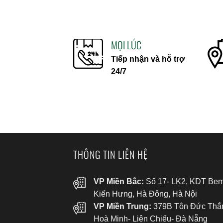
MỌI LÚC
Tiếp nhận và hỗ trợ
24/7
THÔNG TIN LIÊN HỆ
VP Miền Bắc:
Số 17- LK2, KDT Bem
Kiến Hưng, Hà Đông, Hà Nội
VP Miền Trung:
379B Tôn Đức Thắ
Hoà Minh- Liên Chiểu- Đà Nẵng