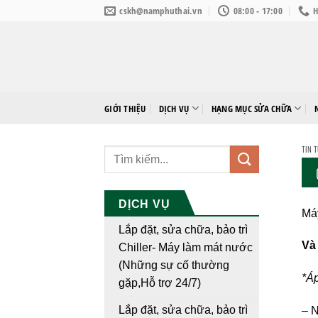
Bỏ
cskh@namphuthai.vn
08:00 - 17:00
H
qua
nội
dung
GIỚI THIỆU
DỊCH VỤ
HẠNG MỤC SỬA CHỮA
TIN 
DỊCH VỤ
Máy
Lắp đặt, sửa chữa, bảo trì
Và
Chiller- Máy làm mát nước
(Những sự cố thường
*Áp
gặp,Hỗ trợ 24/7)
Lắp đặt, sửa chữa, bảo trì
– N