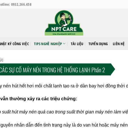
otline: 0932.266.458
NHẬT KÝ CÔNG VIỆC
TIPS NGHỀ NGHIỆP
TÀI LIỆU
TUYỂN DỤNG
LIÊN HỆ
TỨC
CÁC SỰ CỐ MÁY NÉN TRONG HỆ THỐNG LẠNH Phần 2
 nén hút hết hơi môi chất lạnh tạo ra ở dàn bay hơi đồng thời du
 vẫn thường xảy ra các triệu chứng:
 suất hút máy nén quá cao trong suất thời gian máy nén làm vi
guyên nhân dẫn đến tình trạng này là do van hút hoặc máy né