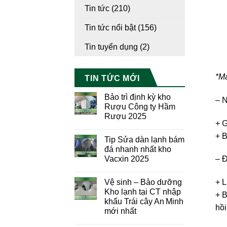
Tin tức
(210)
Tin tức nổi bật
(156)
Tin tuyển dụng
(2)
*Má
TIN TỨC MỚI
Bảo trì định kỳ kho
– N
Rượu Công ty Hầm
Rượu 2025
+ G
+ B
Tip Sửa dàn lạnh bám
đá nhanh nhất kho
Vacxin 2025
– Đ
Vệ sinh – Bảo dưỡng
+ L
Kho lạnh tại CT nhập
+ B
khẩu Trái cây An Minh
hồi
mới nhất