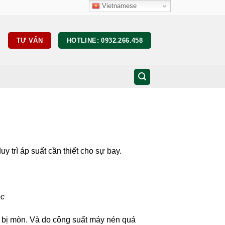
Vietnamese
TƯ VẤN
HOTLINE: 0932.266.458
y trì áp suất cần thiết cho sự bay.
ệc
n bị mòn. Và do công suất máy nén quá