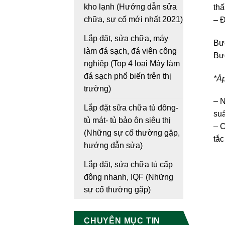
kho lạnh (Hướng dẫn sửa
thấ
chữa, sự cố mới nhất 2021)
– Đ
Lắp đặt, sửa chữa, máy
Bướ
làm đá sạch, đá viên công
Bướ
nghiệp (Top 4 loại Máy làm
đá sạch phổ biến trên thị
*Áp
trường)
– N
Lắp đặt sữa chữa tủ đông-
suấ
tủ mát- tủ bảo ôn siêu thị
– C
(Những sự cố thường gặp,
tắc
hướng dẫn sửa)
Lắp đặt, sửa chữa tủ cấp
đông nhanh, IQF (Những
sự cố thường gặp)
CHUYÊN MỤC TIN