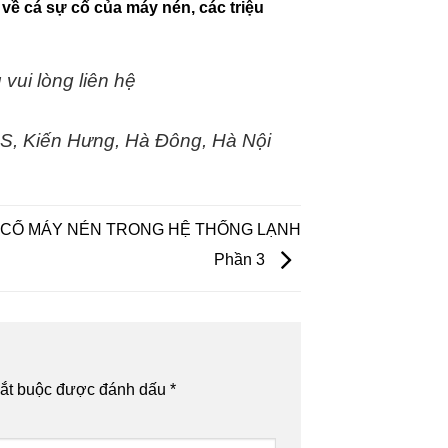
 về cá sự cố của máy nén, các triệu
 vui lòng liên hệ
ES, Kiến Hưng, Hà Đông, Hà Nội
 CỐ MÁY NÉN TRONG HỆ THỐNG LẠNH
Phần 3
bắt buộc được đánh dấu
*