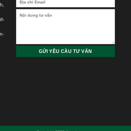
h,
nh
h
n-