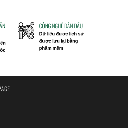
UẨN
CÔNG NGHỆ DẪN ĐẦU
Dữ liệu được lịch sử
được lưu lại bằng
iên
phầm mềm
uốc
PAGE