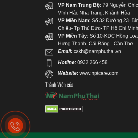
VP Nam Trung Bộ:
79 Nguyễn Chíc
Vĩnh Hải, Nha Trang, Khánh Hòa
VP Miền Nam:
Số 32 Đường 23- Bì
Chiểu- Tp Thủ Đức- TP Hồ Chí Min
VP Miền Tây:
Số 10-KDC Hồng Loa
Hưng Thạnh- Cái Răng - Cần Thơ
Email:
cskh@namphuthai.vn
Hotline:
0932 266 458
Website:
www.nptcare.com
Thành Viên của