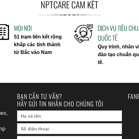
NPTCARE CAM KẾT
MỌI NƠI
DỊCH VỤ TIÊU CH
QUỐC TẾ
51 trạm liên kết rộng
khắp các tỉnh thành
Quy trình, nhân v
từ Bắc vào Nam
đào tạo chuẩn q
tế.
BẠN CẦN TƯ VẤN?
FAN
HÃY GỬI TIN NHẮN CHO CHÚNG TÔI
es,
ng-