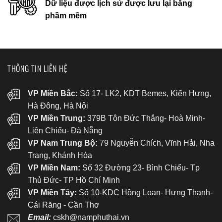
Dữ liệu được lịch sử được lưu lại bằng
phầm mềm
THÔNG TIN LIÊN HỆ
VP Miền Bắc:
Số 17- LK2, KDT Bemes, Kiến Hưng,
Hà Đông, Hà Nội
VP Miền Trung:
379B Tôn Đức Thắng- Hoà Minh-
Liên Chiểu- Đà Nẵng
VP Nam Trung Bộ:
79 Nguyễn Chích, Vĩnh Hải, Nha
Trang, Khánh Hòa
VP Miền Nam:
Số 32 Đường 23- Bình Chiểu- Tp
Thủ Đức- TP Hồ Chí Minh
VP Miền Tây:
Số 10-KDC Hồng Loan- Hưng Thạnh-
Cái Răng - Cần Thơ
Email:
cskh@namphuthai.vn