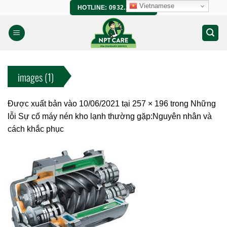
Bỏ
Vietnamese
HOTLINE: 0932.266.458
qua
nội
dung
images (1)
Được xuất bản vào
10/06/2021
tại
257 × 196
trong
Những
lỗi Sự cố máy nén kho lạnh thường gặp:Nguyên nhân và
cách khắc phục