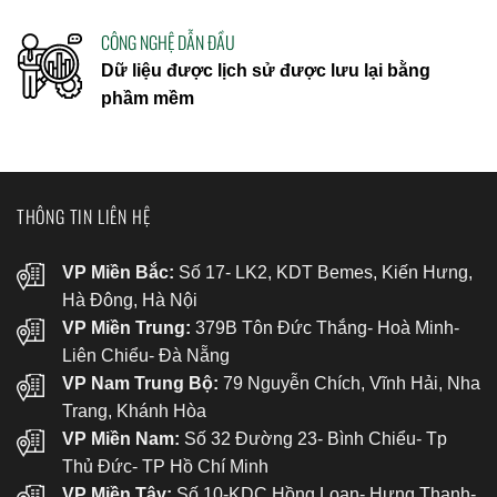
CÔNG NGHỆ DẪN ĐẦU
Dữ liệu được lịch sử được lưu lại bằng
phầm mềm
THÔNG TIN LIÊN HỆ
VP Miền Bắc:
Số 17- LK2, KDT Bemes, Kiến Hưng,
Hà Đông, Hà Nội
VP Miền Trung:
379B Tôn Đức Thắng- Hoà Minh-
Liên Chiểu- Đà Nẵng
VP Nam Trung Bộ:
79 Nguyễn Chích, Vĩnh Hải, Nha
Trang, Khánh Hòa
VP Miền Nam:
Số 32 Đường 23- Bình Chiểu- Tp
Thủ Đức- TP Hồ Chí Minh
VP Miền Tây:
Số 10-KDC Hồng Loan- Hưng Thạnh-