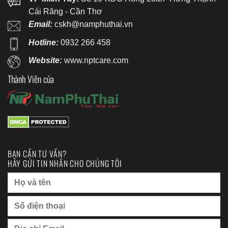
Cái Răng - Cần Thơ
Email:
cskh@namphuthai.vn
Hotline:
0932 266 458
Website:
www.nptcare.com
Thành Viên của
BẠN CẦN TƯ VẤN?
HÃY GỬI TIN NHẮN CHO CHÚNG TÔI