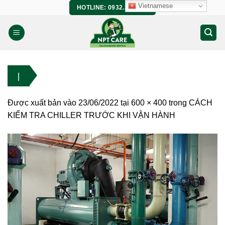
Bỏ
Vietnamese
HOTLINE: 0932.266.458
qua
nội
dung
l
Được xuất bản vào
23/06/2022
tại
600 × 400
trong
CÁCH
KIỂM TRA CHILLER TRƯỚC KHI VẬN HÀNH