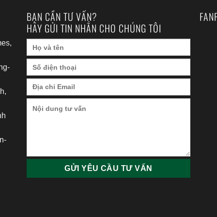
BẠN CẦN TƯ VẤN?
FAN
HÃY GỬI TIN NHẮN CHO CHÚNG TÔI
es,
ng-
h,
nh
h
n-