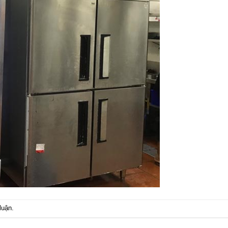
luận
.