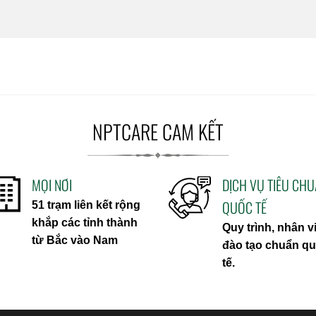
NPTCARE CAM KẾT
MỌI NƠI
DỊCH VỤ TIÊU CH
QUỐC TẾ
51 trạm liên kết rộng
khắp các tỉnh thành
Quy trình, nhân v
từ Bắc vào Nam
đào tạo chuẩn q
tế.