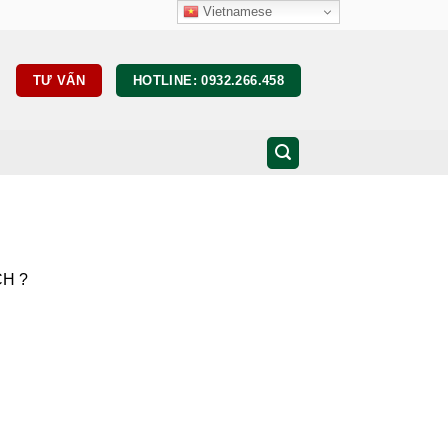
Vietnamese
TƯ VẤN
HOTLINE: 0932.266.458
H ?