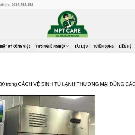
otline: 0932.266.458
NHẬT KÝ CÔNG VIỆC
TIPS NGHỀ NGHIỆP
TÀI LIỆU
TUYỂN DỤNG
LIÊN HỆ
500
trong
CÁCH VỆ SINH TỦ LẠNH THƯƠNG MẠI ĐÚNG CÁC