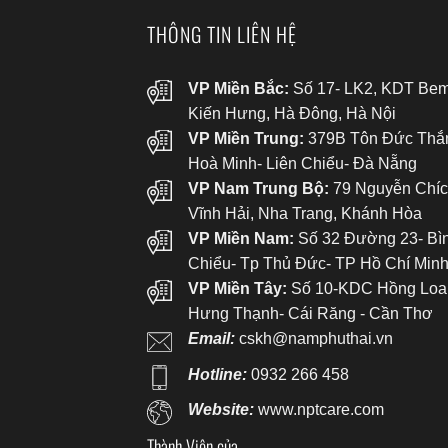
THÔNG TIN LIÊN HỆ
VP Miền Bắc:
Số 17- LK2, KDT Bem
Kiến Hưng, Hà Đông, Hà Nội
VP Miền Trung:
379B Tôn Đức Thắ
Hoà Minh- Liên Chiểu- Đà Nẵng
VP Nam Trung Bộ:
79 Nguyễn Chíc
Vĩnh Hải, Nha Trang, Khánh Hòa
VP Miền Nam:
Số 32 Đường 23- Bì
Chiểu- Tp Thủ Đức- TP Hồ Chí Min
VP Miền Tây:
Số 10-KDC Hồng Loa
Hưng Thạnh- Cái Răng - Cần Thơ
Email:
cskh@namphuthai.vn
Hotline:
0932 266 458
Website:
www.nptcare.com
Thành Viên của