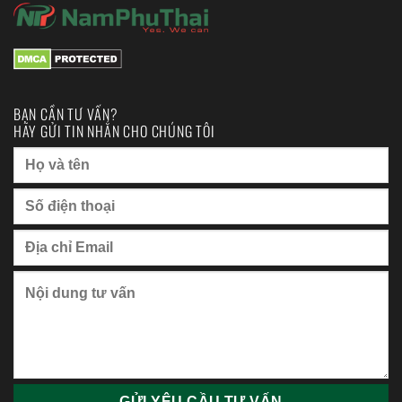
BẠN CẦN TƯ VẤN?
HÃY GỬI TIN NHẮN CHO CHÚNG TÔI