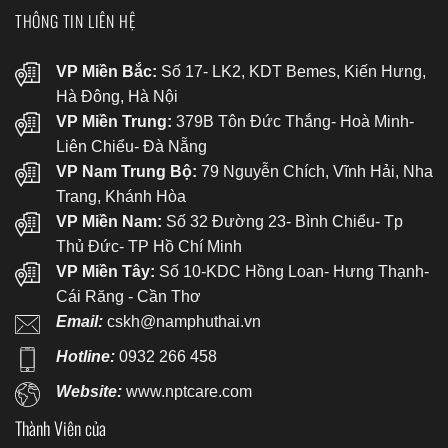
THÔNG TIN LIÊN HỆ
VP Miền Bắc:
Số 17- LK2, KDT Bemes, Kiến Hưng,
Hà Đông, Hà Nội
VP Miền Trung:
379B Tôn Đức Thắng- Hoà Minh-
Liên Chiểu- Đà Nẵng
VP Nam Trung Bộ:
79 Nguyễn Chích, Vĩnh Hải, Nha
Trang, Khánh Hòa
VP Miền Nam:
Số 32 Đường 23- Bình Chiểu- Tp
Thủ Đức- TP Hồ Chí Minh
VP Miền Tây:
Số 10-KDC Hồng Loan- Hưng Thạnh-
Cái Răng - Cần Thơ
Email:
cskh@namphuthai.vn
Hotline:
0932 266 458
Website:
www.nptcare.com
Thành Viên của