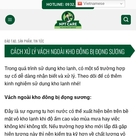
Bỏ
Vietnamese
HOTLINE: 0932.266.458
qua
nội
dung
ĐÀO TẠO
,
SẢN PHẨM
,
TIN TỨC
CÁCH XỬ LÝ VÁCH NGOÀI KHO ĐÔNG BỊ ĐỌNG SƯƠNG
Trong quá trình sử dụng kho lạnh, có một số trường hợp
sự cố dễ dàng nhận biết và xử lý. Theo dõi để có thêm
kinh nghiệm sử dụng kho lạnh nhé!
Vách ngoài kho đông bị đọng sương:
Đây là sự ngưng tụ hơi nước có thể xuất hiện bên trên bề
mặt vỏ kho lạnh khi độ ẩm cao vào mùa mưa hay việc
không khí không tốt. Nếu trường hợp kho mới lắp đã gặp
hiện tượng này thì nên kiểm tra kỹ hơn về chất lượng vỏ