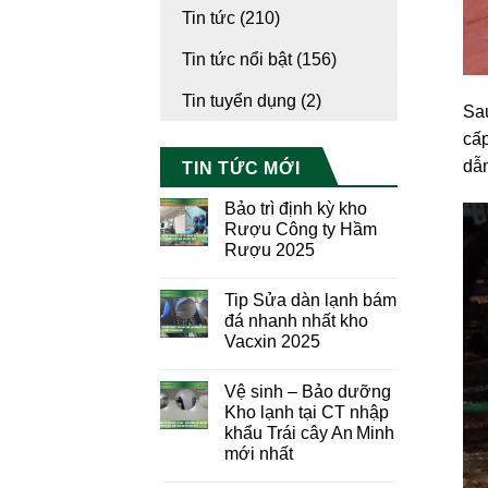
Tin tức
(210)
Tin tức nổi bật
(156)
Tin tuyển dụng
(2)
Sau
cấp
dẫn
TIN TỨC MỚI
Bảo trì định kỳ kho
Rượu Công ty Hầm
Rượu 2025
Tip Sửa dàn lạnh bám
đá nhanh nhất kho
Vacxin 2025
Vệ sinh – Bảo dưỡng
Kho lạnh tại CT nhập
khẩu Trái cây An Minh
mới nhất