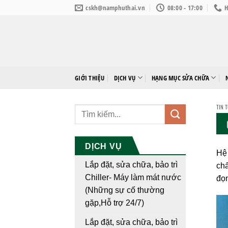
Bỏ
cskh@namphuthai.vn
08:00 - 17:00
H
qua
nội
dung
GIỚI THIỆU
DỊCH VỤ
HẠNG MỤC SỬA CHỮA
TIN 
DỊCH VỤ
Hệ 
Lắp đặt, sửa chữa, bảo trì
chấ
Chiller- Máy làm mát nước
đọ
(Những sự cố thường
gặp,Hỗ trợ 24/7)
Lắp đặt, sửa chữa, bảo trì