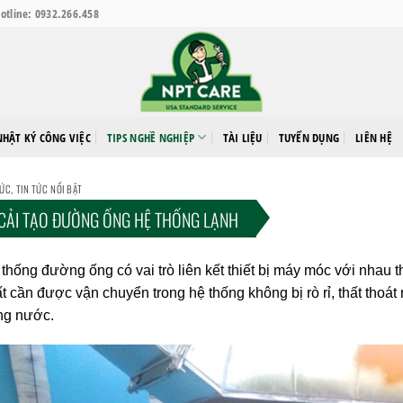
otline: 0932.266.458
NHẬT KÝ CÔNG VIỆC
TIPS NGHỀ NGHIỆP
TÀI LIỆU
TUYỂN DỤNG
LIÊN HỆ
TỨC
,
TIN TỨC NỔI BẬT
CẢI TẠO ĐƯỜNG ỐNG HỆ THỐNG LẠNH
thống đường ống có vai trò liên kết thiết bị máy móc với nhau
t cần được vận chuyển trong hệ thống không bị rò rỉ, thất thoá
ng nước.