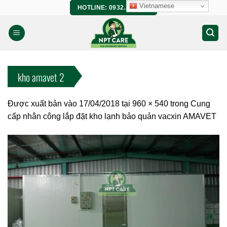
Bỏ
Vietnamese
HOTLINE: 0932.266.458
qua
nội
dung
kho amavet 2
Được xuất bản vào
17/04/2018
tại
960 × 540
trong
Cung
cấp nhân công lắp đặt kho lạnh bảo quản vacxin AMAVET