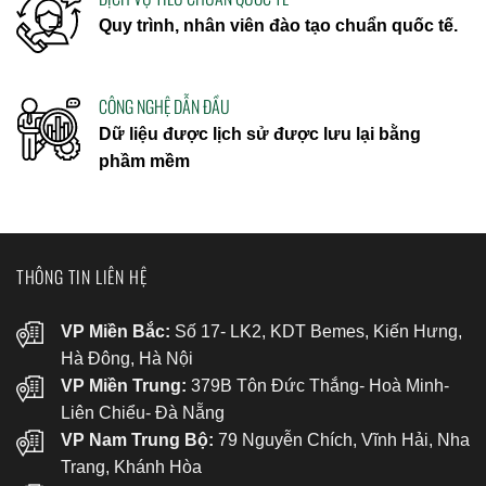
Quy trình, nhân viên đào tạo chuẩn quốc tế.
CÔNG NGHỆ DẪN ĐẦU
Dữ liệu được lịch sử được lưu lại bằng
phầm mềm
THÔNG TIN LIÊN HỆ
VP Miền Bắc:
Số 17- LK2, KDT Bemes, Kiến Hưng,
Hà Đông, Hà Nội
VP Miền Trung:
379B Tôn Đức Thắng- Hoà Minh-
Liên Chiểu- Đà Nẵng
VP Nam Trung Bộ:
79 Nguyễn Chích, Vĩnh Hải, Nha
Trang, Khánh Hòa