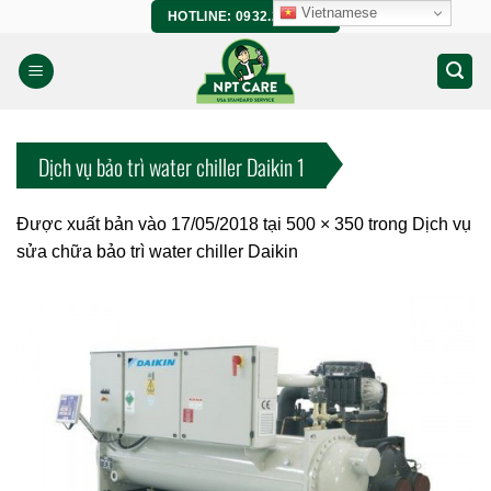
Bỏ
Vietnamese
HOTLINE: 0932.266.458
qua
nội
dung
Dịch vụ bảo trì water chiller Daikin 1
Được xuất bản vào
17/05/2018
tại
500 × 350
trong
Dịch vụ
sửa chữa bảo trì water chiller Daikin