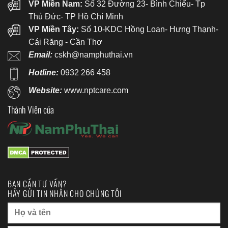
VP Miền Nam:
Số 32 Đường 23- Bình Chiểu- Tp
Thủ Đức- TP Hồ Chí Minh
VP Miền Tây:
Số 10-KDC Hồng Loan- Hưng Thạnh-
Cái Răng - Cần Thơ
Email:
cskh@namphuthai.vn
Hotline:
0932 266 458
Website:
www.nptcare.com
Thành Viên của
BẠN CẦN TƯ VẤN?
HÃY GỬI TIN NHẮN CHO CHÚNG TÔI