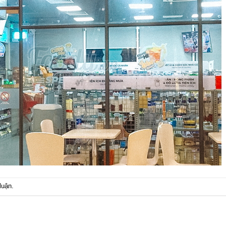
luận
.