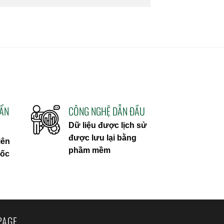
UẨN
CÔNG NGHỆ DẪN ĐẦU
Dữ liệu được lịch sử
được lưu lại bằng
iên
phầm mềm
uốc
PAGE