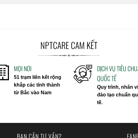
NPTCARE CAM KẾT
MỌI NƠI
DỊCH VỤ TIÊU CH
QUỐC TẾ
51 trạm liên kết rộng
khắp các tỉnh thành
Quy trình, nhân v
từ Bắc vào Nam
đào tạo chuẩn q
tế.
BẠN CẦN TƯ VẤN?
FAN