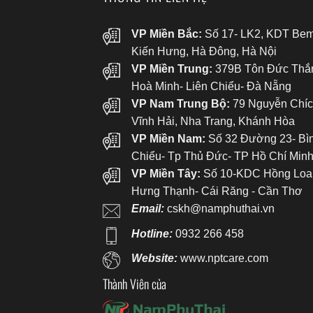
VP Miền Bắc:
Số 17- LK2, KDT Bem
Kiến Hưng, Hà Đông, Hà Nội
VP Miền Trung:
379B Tôn Đức Thắ
Hoà Minh- Liên Chiểu- Đà Nẵng
VP Nam Trung Bộ:
79 Nguyễn Chíc
Vĩnh Hải, Nha Trang, Khánh Hòa
VP Miền Nam:
Số 32 Đường 23- Bì
Chiểu- Tp Thủ Đức- TP Hồ Chí Min
VP Miền Tây:
Số 10-KDC Hồng Loa
Hưng Thạnh- Cái Răng - Cần Thơ
Email:
cskh@namphuthai.vn
Hotline:
0932 266 458
Website:
www.nptcare.com
Thành Viên của