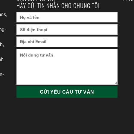
HÃY GỬI TIN NHẮN CHO CHÚNG TÔI
es,
ng-
h,
nh
h
n-