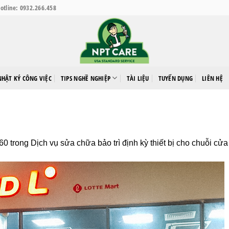
otline: 0932.266.458
NHẬT KÝ CÔNG VIỆC
TIPS NGHỀ NGHIỆP
TÀI LIỆU
TUYỂN DỤNG
LIÊN HỆ
460
trong
Dịch vụ sửa chữa bảo trì định kỳ thiết bị cho chuỗi cử