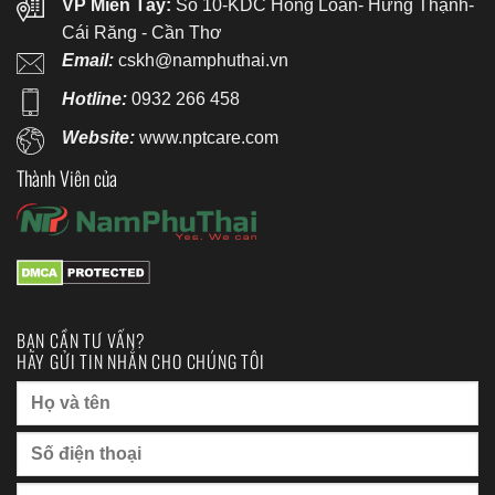
VP Miền Tây:
Số 10-KDC Hồng Loan- Hưng Thạnh-
Cái Răng - Cần Thơ
Email:
cskh@namphuthai.vn
Hotline:
0932 266 458
Website:
www.nptcare.com
Thành Viên của
BẠN CẦN TƯ VẤN?
HÃY GỬI TIN NHẮN CHO CHÚNG TÔI