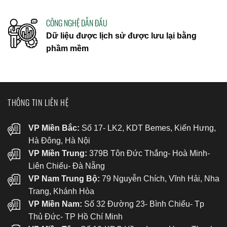
CÔNG NGHỆ DẪN ĐẦU
Dữ liệu được lịch sử được lưu lại bằng
phầm mềm
THÔNG TIN LIÊN HỆ
VP Miền Bắc:
Số 17- LK2, KDT Bemes, Kiến Hưng,
Hà Đông, Hà Nội
VP Miền Trung:
379B Tôn Đức Thắng- Hoà Minh-
Liên Chiểu- Đà Nẵng
VP Nam Trung Bộ:
79 Nguyễn Chích, Vĩnh Hải, Nha
Trang, Khánh Hòa
VP Miền Nam:
Số 32 Đường 23- Bình Chiểu- Tp
Thủ Đức- TP Hồ Chí Minh