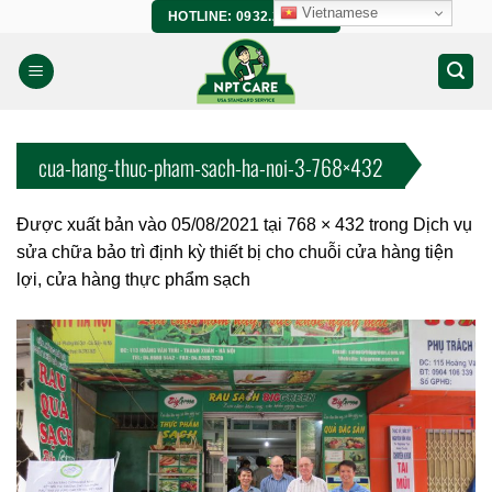
Bỏ
Vietnamese
HOTLINE: 0932.266.458
qua
nội
dung
cua-hang-thuc-pham-sach-ha-noi-3-768×432
Được xuất bản vào
05/08/2021
tại
768 × 432
trong
Dịch vụ
sửa chữa bảo trì định kỳ thiết bị cho chuỗi cửa hàng tiện
lợi, cửa hàng thực phẩm sạch