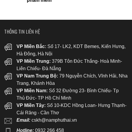
phầm mềm
THÔNG TIN LIÊN HỆ
VP Miền Bắc:
Số 17- LK2, KDT Bemes, Kiến Hưng,
Hà Đông, Hà Nội
VP Miền Trung:
379B Tôn Đức Thắng- Hoà Minh-
Liên Chiểu- Đà Nẵng
VP Nam Trung Bộ:
79 Nguyễn Chích, Vĩnh Hải, Nha
Trang, Khánh Hòa
VP Miền Nam:
Số 32 Đường 23- Bình Chiểu- Tp
Thủ Đức- TP Hồ Chí Minh
VP Miền Tây:
Số 10-KDC Hồng Loan- Hưng Thạnh-
Cái Răng - Cần Thơ
Email:
cskh@namphuthai.vn
Hotline:
0932 266 458