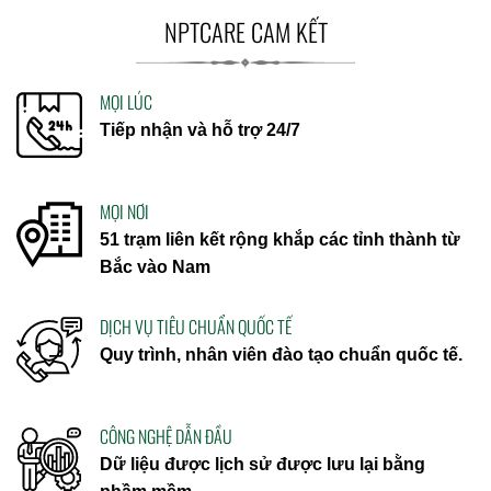
NPTCARE CAM KẾT
MỌI LÚC
Tiếp nhận và hỗ trợ 24/7
MỌI NƠI
51 trạm liên kết rộng khắp các tỉnh thành từ
Bắc vào Nam
DỊCH VỤ TIÊU CHUẨN QUỐC TẾ
Quy trình, nhân viên đào tạo chuẩn quốc tế.
CÔNG NGHỆ DẪN ĐẦU
Dữ liệu được lịch sử được lưu lại bằng