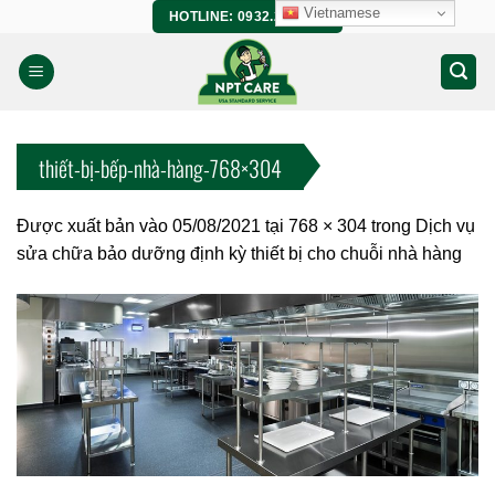
Bỏ
Vietnamese
HOTLINE: 0932.266.458
qua
nội
dung
thiết-bị-bếp-nhà-hàng-768×304
Được xuất bản vào
05/08/2021
tại
768 × 304
trong
Dịch vụ
sửa chữa bảo dưỡng định kỳ thiết bị cho chuỗi nhà hàng