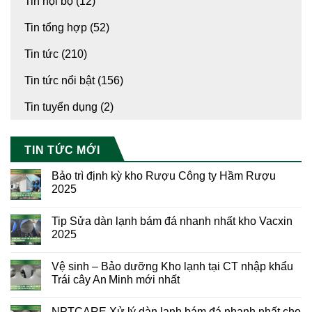
Tin nội bộ
(12)
Tin tổng hợp
(52)
Tin tức
(210)
Tin tức nổi bật
(156)
Tin tuyển dụng
(2)
TIN TỨC MỚI
Bảo trì định kỳ kho Rượu Công ty Hầm Rượu
2025
Tip Sửa dàn lạnh bám đá nhanh nhất kho Vacxin
2025
Vệ sinh – Bảo dưỡng Kho lạnh tại CT nhập khẩu
Trái cây An Minh mới nhất
NPTCARE Xử lý dàn lạnh bám đá nhanh nhất cho