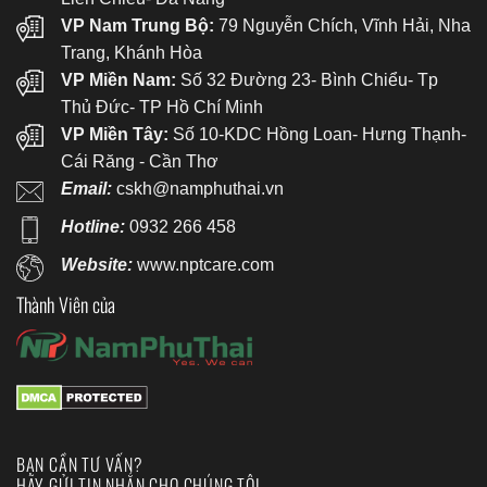
VP Nam Trung Bộ:
79 Nguyễn Chích, Vĩnh Hải, Nha
Trang, Khánh Hòa
VP Miền Nam:
Số 32 Đường 23- Bình Chiểu- Tp
Thủ Đức- TP Hồ Chí Minh
VP Miền Tây:
Số 10-KDC Hồng Loan- Hưng Thạnh-
Cái Răng - Cần Thơ
Email:
cskh@namphuthai.vn
Hotline:
0932 266 458
Website:
www.nptcare.com
Thành Viên của
BẠN CẦN TƯ VẤN?
HÃY GỬI TIN NHẮN CHO CHÚNG TÔI