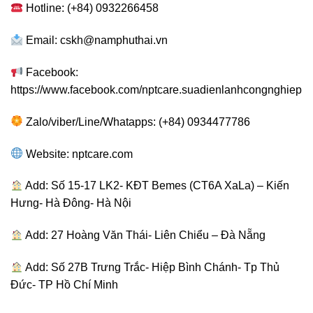
Hotline: (+84) 0932266458
Email:
cskh@namphuthai.vn
Facebook:
https://www.facebook.com/nptcare.suadienlanhcongnghiep
Zalo/viber/Line/Whatapps: (+84) 0934477786
Website: nptcare.com
Add: Số 15-17 LK2- KĐT Bemes (CT6A XaLa) – Kiến
Hưng- Hà Đông- Hà Nội
Add: 27 Hoàng Văn Thái- Liên Chiểu – Đà Nẵng
Add: Số 27B Trưng Trắc- Hiệp Bình Chánh- Tp Thủ
Đức- TP Hồ Chí Minh