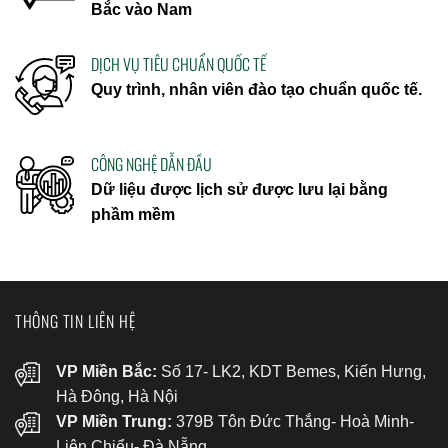
Bắc vào Nam
DỊCH VỤ TIÊU CHUẨN QUỐC TẾ
Quy trình, nhân viên đào tạo chuẩn quốc tế.
CÔNG NGHỆ DẪN ĐẦU
Dữ liệu được lịch sử được lưu lại bằng
phầm mềm
THÔNG TIN LIÊN HỆ
VP Miền Bắc:
Số 17- LK2, KDT Bemes, Kiến Hưng,
Hà Đông, Hà Nội
VP Miền Trung:
379B Tôn Đức Thắng- Hoà Minh-
Liên Chiểu- Đà Nẵng