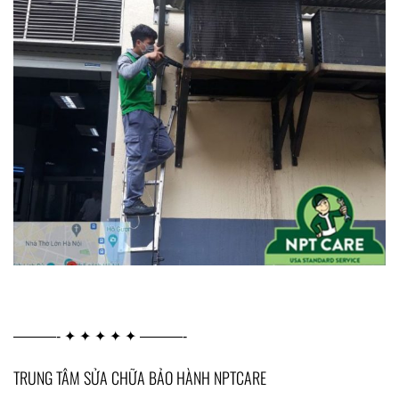
———- ✦ ✦ ✦ ✦ ✦ ———-
TRUNG TÂM SỬA CHỮA BẢO HÀNH NPTCARE