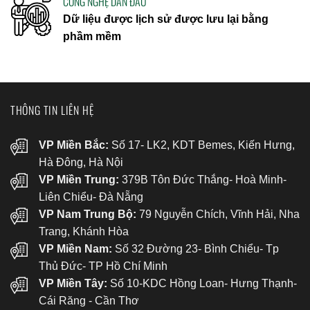
CÔNG NGHỆ DẪN ĐẦU
Dữ liệu được lịch sử được lưu lại bằng
phầm mềm
THÔNG TIN LIÊN HỆ
VP Miền Bắc:
Số 17- LK2, KDT Bemes, Kiến Hưng,
Hà Đông, Hà Nội
VP Miền Trung:
379B Tôn Đức Thắng- Hoà Minh-
Liên Chiểu- Đà Nẵng
VP Nam Trung Bộ:
79 Nguyễn Chích, Vĩnh Hải, Nha
Trang, Khánh Hòa
VP Miền Nam:
Số 32 Đường 23- Bình Chiểu- Tp
Thủ Đức- TP Hồ Chí Minh
VP Miền Tây:
Số 10-KDC Hồng Loan- Hưng Thạnh-
Cái Răng - Cần Thơ