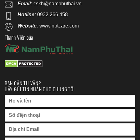
Email:
cskh@namphuthai.vn
Hotline:
0932 266 458
Website:
www.nptcare.com
Thành Viên của
BẠN CẦN TƯ VẤN?
HÃY GỬI TIN NHẮN CHO CHÚNG TÔI