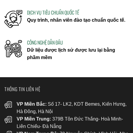
DỊCH VỤ TIÊU CHUẨN QUỐC TẾ
Quy trình, nhân viên đào tạo chuẩn quốc tế.
CÔNG NGHỆ DẪN ĐẦU
Dữ liệu được lịch sử được lưu lại bằng
phầm mềm
THÔNG TIN LIÊN HỆ
VP Miền Bắc:
Số 17- LK2, KDT Bemes, Kiến Hưng,
Hà Đông, Hà Nội
VP Miền Trung:
379B Tôn Đức Thắng- Hoà Minh-
Liên Chiểu- Đà Nẵng