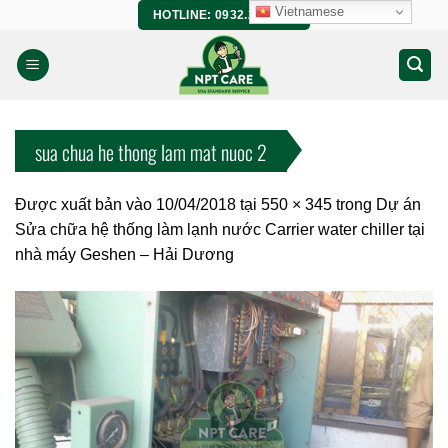
Bỏ
Vietnamese
HOTLINE: 0932.266.458
qua
nội
dung
sua chua he thong lam mat nuoc 2
Được xuất bản vào
10/04/2018
tại
550 × 345
trong
Dự án
Sửa chữa hệ thống làm lạnh nước Carrier water chiller tại
nhà máy Geshen – Hải Dương