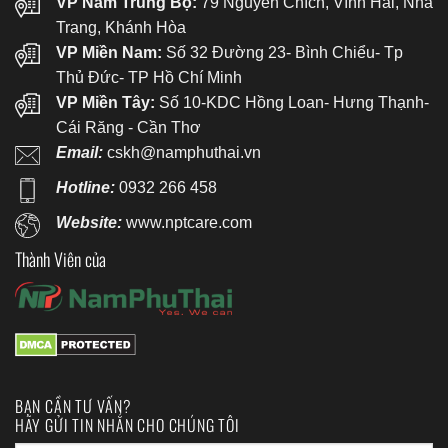
VP Nam Trung Bộ:
79 Nguyễn Chích, Vĩnh Hải, Nha
Trang, Khánh Hòa
VP Miền Nam:
Số 32 Đường 23- Bình Chiểu- Tp
Thủ Đức- TP Hồ Chí Minh
VP Miền Tây:
Số 10-KDC Hồng Loan- Hưng Thạnh-
Cái Răng - Cần Thơ
Email:
cskh@namphuthai.vn
Hotline:
0932 266 458
Website:
www.nptcare.com
Thành Viên của
BẠN CẦN TƯ VẤN?
HÃY GỬI TIN NHẮN CHO CHÚNG TÔI