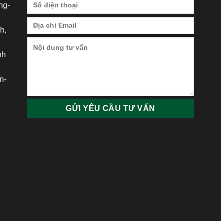
ng-
h,
nh
h
n-