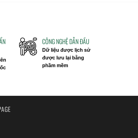
UẨN
CÔNG NGHỆ DẪN ĐẦU
Dữ liệu được lịch sử
được lưu lại bằng
iên
phầm mềm
uốc
PAGE