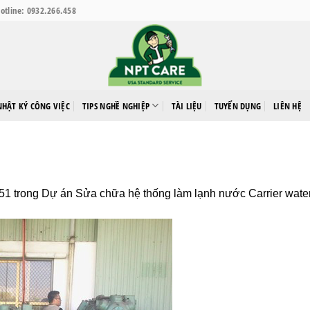
otline: 0932.266.458
NHẬT KÝ CÔNG VIỆC
TIPS NGHỀ NGHIỆP
TÀI LIỆU
TUYỂN DỤNG
LIÊN HỆ
351
trong
Dự án Sửa chữa hệ thống làm lạnh nước Carrier water