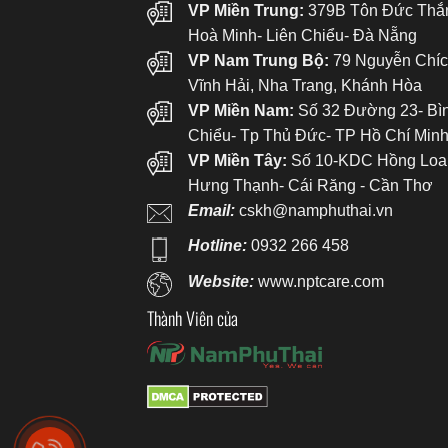
VP Miền Trung:
379B Tôn Đức Thắ
Hoà Minh- Liên Chiểu- Đà Nẵng
VP Nam Trung Bộ:
79 Nguyễn Chíc
Vĩnh Hải, Nha Trang, Khánh Hòa
VP Miền Nam:
Số 32 Đường 23- Bì
Chiểu- Tp Thủ Đức- TP Hồ Chí Min
VP Miền Tây:
Số 10-KDC Hồng Loa
Hưng Thạnh- Cái Răng - Cần Thơ
Email:
cskh@namphuthai.vn
Hotline:
0932 266 458
Website:
www.nptcare.com
Thành Viên của