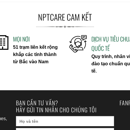
NPTCARE CAM KẾT
MỌI NƠI
DỊCH VỤ TIÊU CH
QUỐC TẾ
51 trạm liên kết rộng
khắp các tỉnh thành
Quy trình, nhân v
từ Bắc vào Nam
đào tạo chuẩn q
tế.
BẠN CẦN TƯ VẤN?
FAN
HÃY GỬI TIN NHẮN CHO CHÚNG TÔI
es,