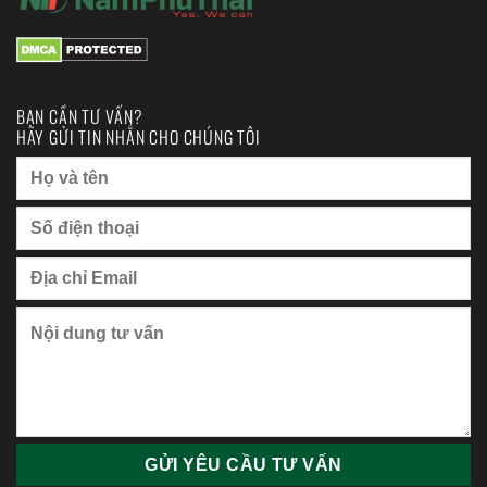
BẠN CẦN TƯ VẤN?
HÃY GỬI TIN NHẮN CHO CHÚNG TÔI