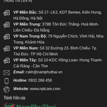
THÔNG TIN LIÊN HỆ
VP Miền Bắc:
Số 17- LK2, KDT Bemes, Kiến Hưng,
Hà Đông, Hà Nội
VP Miền Trung:
379B Tôn Đức Thắng- Hoà Minh-
Liên Chiểu- Đà Nẵng
VP Nam Trung Bộ:
79 Nguyễn Chích, Vĩnh Hải, Nha
Trang, Khánh Hòa
VP Miền Nam:
Số 32 Đường 23- Bình Chiểu- Tp
Thủ Đức- TP Hồ Chí Minh
VP Miền Tây:
Số 10-KDC Hồng Loan- Hưng Thạnh-
Cái Răng - Cần Thơ
Email:
cskh@namphuthai.vn
Hotline:
0932 266 458
Website:
www.nptcare.com
Thành Viên của