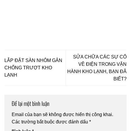
SỬA CHỮA CÁC SỰ CỐ
LẮP ĐẶT SÀN NHÔM GÂN
VỀ ĐIỆN TRONG VẬN
CHỐNG TRƯỢT KHO
HÀNH KHO LẠNH, BẠN ĐÃ
LẠNH
BIẾT?
Để lại một bình luận
Email của bạn sẽ không được hiển thị công khai.
Các trường bắt buộc được đánh dấu
*
Bình luận
*