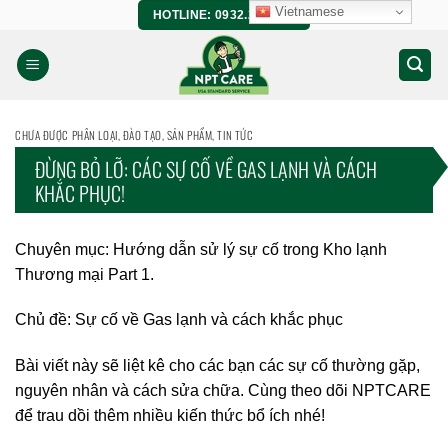
Bỏ
Vietnamese
HOTLINE: 0932.266.458
qua
nội
dung
CHƯA ĐƯỢC PHÂN LOẠI
,
ĐÀO TẠO
,
SẢN PHẨM
,
TIN TỨC
ĐỪNG BỎ LỠ: CÁC SỰ CỐ VỀ GAS LẠNH VÀ CÁCH
KHẮC PHỤC!
Chuyên mục: Hướng dẫn sử lý sự cố trong Kho lạnh
Thương mại Part 1.
Chủ đề: Sự cố về Gas lạnh và cách khắc phục
Bài viết này sẽ liệt kê cho các bạn các sự cố thường gặp,
nguyên nhân và cách sửa chữa. Cùng theo dõi NPTCARE
để trau dồi thêm nhiều kiến thức bổ ích nhé!