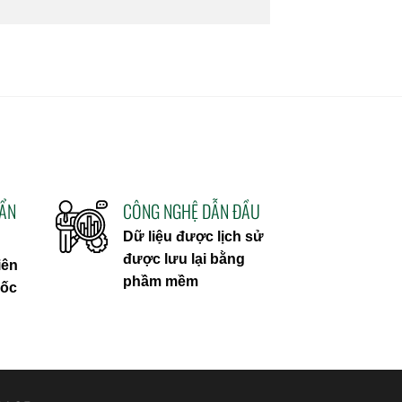
UẨN
CÔNG NGHỆ DẪN ĐẦU
Dữ liệu được lịch sử
được lưu lại bằng
iên
phầm mềm
uốc