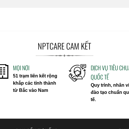
NPTCARE CAM KẾT
MỌI NƠI
DỊCH VỤ TIÊU CH
QUỐC TẾ
51 trạm liên kết rộng
khắp các tỉnh thành
Quy trình, nhân v
từ Bắc vào Nam
đào tạo chuẩn q
tế.