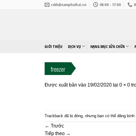
Bỏ
cskh@namphuthai.vn
08:00 - 17:00
H
qua
nội
dung
GIỚI THIỆU
DỊCH VỤ
HẠNG MỤC SỬA CHỮA
freezer
Được xuất bản vào
19/02/2020
tại
0 × 0
tr
Trackback đã bị đóng, nhưng bạn có thể
đăng bình 
←
Trước
Tiếp theo
→