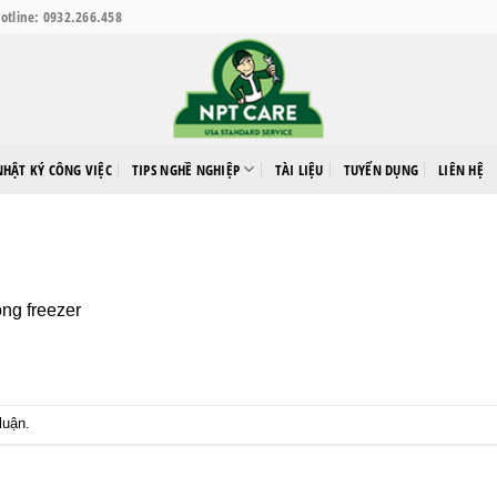
otline: 0932.266.458
NHẬT KÝ CÔNG VIỆC
TIPS NGHỀ NGHIỆP
TÀI LIỆU
TUYỂN DỤNG
LIÊN HỆ
ong
freezer
luận
.