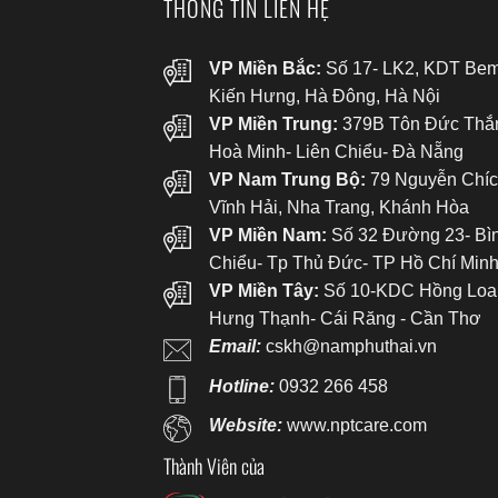
THÔNG TIN LIÊN HỆ
VP Miền Bắc:
Số 17- LK2, KDT Bem
Kiến Hưng, Hà Đông, Hà Nội
VP Miền Trung:
379B Tôn Đức Thắ
Hoà Minh- Liên Chiểu- Đà Nẵng
VP Nam Trung Bộ:
79 Nguyễn Chíc
Vĩnh Hải, Nha Trang, Khánh Hòa
VP Miền Nam:
Số 32 Đường 23- Bì
Chiểu- Tp Thủ Đức- TP Hồ Chí Min
VP Miền Tây:
Số 10-KDC Hồng Loa
Hưng Thạnh- Cái Răng - Cần Thơ
Email:
cskh@namphuthai.vn
Hotline:
0932 266 458
Website:
www.nptcare.com
Thành Viên của