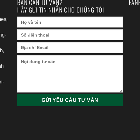
BẠN CẦN TƯ VẤN?
FAN
HÃY GỬI TIN NHẮN CHO CHÚNG TÔI
es,
ng-
h,
nh
h
n-