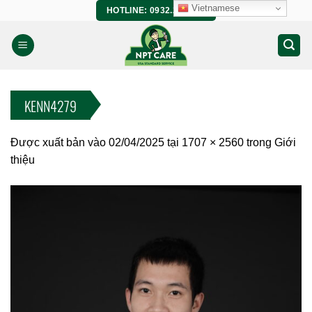
Bỏ
Vietnamese
HOTLINE: 0932.266.458
qua
nội
dung
KENN4279
Được xuất bản vào
02/04/2025
tại
1707 × 2560
trong
Giới
thiệu