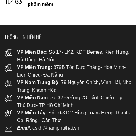
phầm mềm
THÔNG TIN LIÊN HỆ
VP Miền Bắc:
Số 17- LK2, KDT Bemes, Kiến Hưng,
Hà Đông, Hà Nội
VP Miền Trung:
379B Tôn Đức Thắng- Hoà Minh-
Liên Chiểu- Đà Nẵng
VP Nam Trung Bộ:
79 Nguyễn Chích, Vĩnh Hải, Nha
Trang, Khánh Hòa
VP Miền Nam:
Số 32 Đường 23- Bình Chiểu- Tp
Thủ Đức- TP Hồ Chí Minh
VP Miền Tây:
Số 10-KDC Hồng Loan- Hưng Thạnh-
Cái Răng - Cần Thơ
Email:
cskh@namphuthai.vn