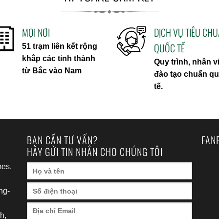
MỌI NƠI
DỊCH VỤ TIÊU CH
QUỐC TẾ
51 trạm liên kết rộng
khắp các tỉnh thành
Quy trình, nhân v
từ Bắc vào Nam
đào tạo chuẩn q
tế.
BẠN CẦN TƯ VẤN?
FAN
HÃY GỬI TIN NHẮN CHO CHÚNG TÔI
es,
ng-
h,