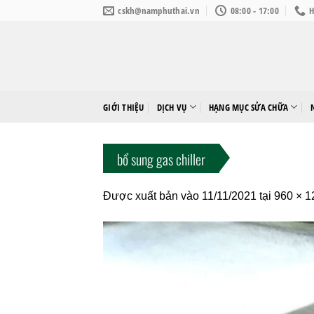
Bỏ
cskh@namphuthai.vn
08:00 - 17:00
H
qua
nội
dung
GIỚI THIỆU
DỊCH VỤ
HẠNG MỤC SỬA CHỮA
bổ sung gas chiller
Được xuất bản vào
11/11/2021
tại
960 × 1