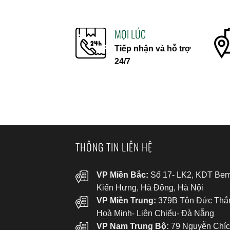
MỌI LÚC
Tiếp nhận và hỗ trợ
24/7
THÔNG TIN LIÊN HỆ
VP Miền Bắc:
Số 17- LK2, KDT Bem
Kiến Hưng, Hà Đông, Hà Nội
VP Miền Trung:
379B Tôn Đức Thắ
Hoà Minh- Liên Chiểu- Đà Nẵng
VP Nam Trung Bộ:
79 Nguyễn Chíc