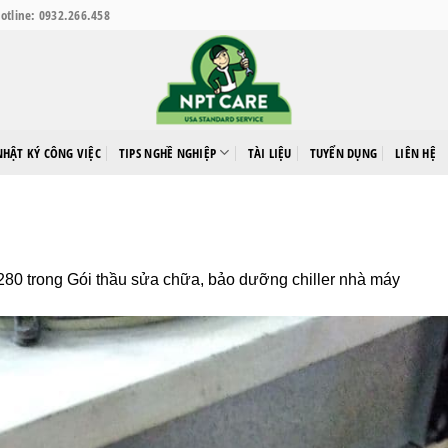
otline: 0932.266.458
NHẬT KÝ CÔNG VIỆC
TIPS NGHỀ NGHIỆP
TÀI LIỆU
TUYỂN DỤNG
LIÊN HỆ
280
trong
Gói thầu sửa chữa, bảo dưỡng chiller nhà máy