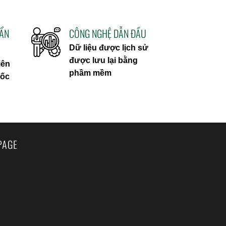
UẨN
CÔNG NGHỆ DẪN ĐẦU
Dữ liệu được lịch sử
được lưu lại bằng
iên
phầm mềm
uốc
PAGE