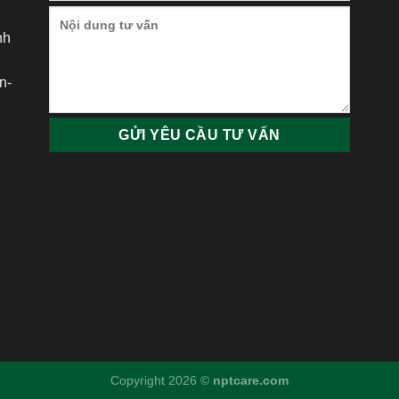
nh
h
n-
Copyright 2026 ©
nptcare.com