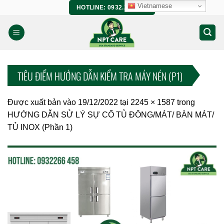
Bỏ
Vietnamese
HOTLINE: 0932.266.458
qua
nội
dung
TIÊU ĐIỂM HƯỚNG DẪN KIỂM TRA MÁY NÉN (P1)
Được xuất bản vào
19/12/2022
tại
2245 × 1587
trong
HƯỚNG DẪN SỬ LÝ SỰ CỐ TỦ ĐÔNG/MÁT/ BÀN MÁT/
TỦ INOX (Phần 1)