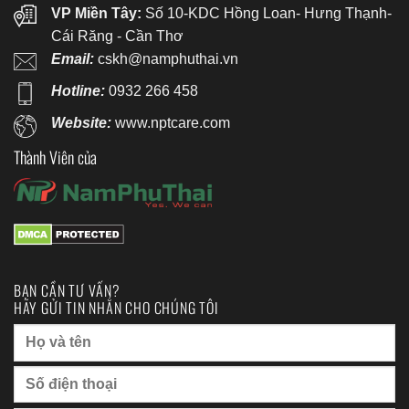
VP Miền Tây:
Số 10-KDC Hồng Loan- Hưng Thạnh-
Cái Răng - Cần Thơ
Email:
cskh@namphuthai.vn
Hotline:
0932 266 458
Website:
www.nptcare.com
Thành Viên của
BẠN CẦN TƯ VẤN?
HÃY GỬI TIN NHẮN CHO CHÚNG TÔI