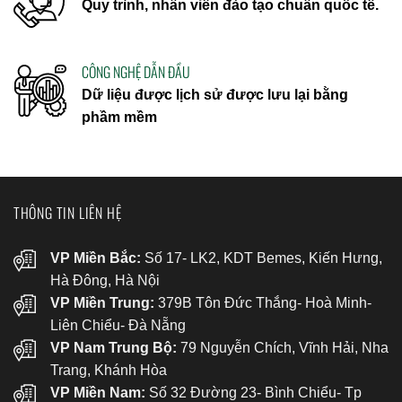
Quy trình, nhân viên đào tạo chuẩn quốc tế.
CÔNG NGHỆ DẪN ĐẦU
Dữ liệu được lịch sử được lưu lại bằng
phầm mềm
THÔNG TIN LIÊN HỆ
VP Miền Bắc:
Số 17- LK2, KDT Bemes, Kiến Hưng,
Hà Đông, Hà Nội
VP Miền Trung:
379B Tôn Đức Thắng- Hoà Minh-
Liên Chiểu- Đà Nẵng
VP Nam Trung Bộ:
79 Nguyễn Chích, Vĩnh Hải, Nha
Trang, Khánh Hòa
VP Miền Nam:
Số 32 Đường 23- Bình Chiểu- Tp