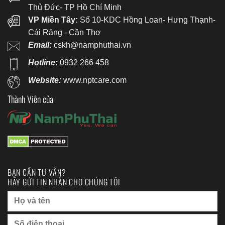
Thủ Đức- TP Hồ Chí Minh
VP Miền Tây:
Số 10-KDC Hồng Loan- Hưng Thạnh-
Cái Răng - Cần Thơ
Email:
cskh@namphuthai.vn
Hotline:
0932 266 458
Website:
www.nptcare.com
Thành Viên của
BẠN CẦN TƯ VẤN?
HÃY GỬI TIN NHẮN CHO CHÚNG TÔI