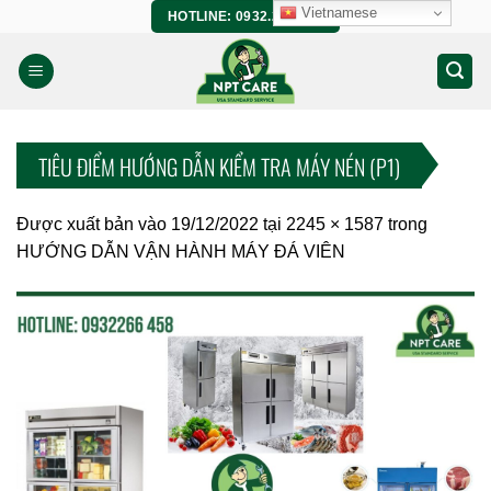
Bỏ
Vietnamese
HOTLINE: 0932.266.458
qua
nội
dung
TIÊU ĐIỂM HƯỚNG DẪN KIỂM TRA MÁY NÉN (P1)
Được xuất bản vào
19/12/2022
tại
2245 × 1587
trong
HƯỚNG DẪN VẬN HÀNH MÁY ĐÁ VIÊN