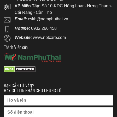
VP Miền Tây:
Số 10-KDC Hồng Loan- Hưng Thạnh-
Cái Răng - Cần Thơ
Email:
cskh@namphuthai.vn
Hotline:
0932 266 458
Website:
www.nptcare.com
Thành Viên của
BẠN CẦN TƯ VẤN?
HÃY GỬI TIN NHẮN CHO CHÚNG TÔI