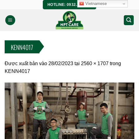
Bỏ
Vietnamese
HOTLINE: 0932.266.458
qua
nội
dung
KENN4017
Được xuất bản vào
28/02/2023
tại
2560 × 1707
trong
KENN4017