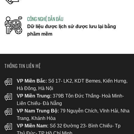
CÔNG NGHỆ DẪN ĐẦU
Dữ liệu được lịch sử được lưu lại bằng
phầm mềm
THÔNG TIN LIÊN HỆ
VP Miền Bắc:
Số 17- LK2, KDT Bemes, Kiến Hưng,
Hà Đông, Hà Nội
VP Miền Trung:
379B Tôn Đức Thắng- Hoà Minh-
Liên Chiểu- Đà Nẵng
VP Nam Trung Bộ:
79 Nguyễn Chích, Vĩnh Hải, Nha
Trang, Khánh Hòa
VP Miền Nam:
Số 32 Đường 23- Bình Chiểu- Tp
Thủ Đức- TP Hồ Chí Minh