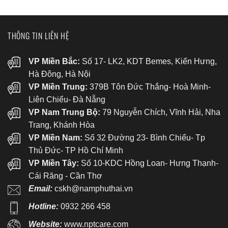
THÔNG TIN LIÊN HỆ
VP Miền Bắc:
Số 17- LK2, KDT Bemes, Kiến Hưng,
Hà Đông, Hà Nội
VP Miền Trung:
379B Tôn Đức Thắng- Hoà Minh-
Liên Chiểu- Đà Nẵng
VP Nam Trung Bộ:
79 Nguyễn Chích, Vĩnh Hải, Nha
Trang, Khánh Hòa
VP Miền Nam:
Số 32 Đường 23- Bình Chiểu- Tp
Thủ Đức- TP Hồ Chí Minh
VP Miền Tây:
Số 10-KDC Hồng Loan- Hưng Thạnh-
Cái Răng - Cần Thơ
Email:
cskh@namphuthai.vn
Hotline:
0932 266 458
Website:
www.nptcare.com