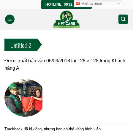
Bỏ
Vietnamese
HOTLINE: 0932.266.458
qua
nội
dung
Untitled-2
Được xuất bản vào
06/03/2018
tại
128 × 128
trong
Khách
hàng A
Trackback đã bị đóng, nhưng bạn có thể
đăng bình luận
.