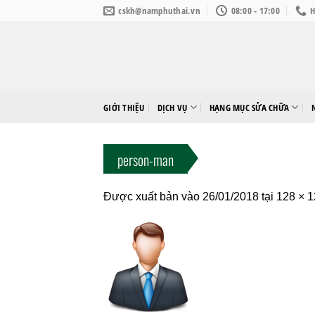
Bỏ
cskh@namphuthai.vn
08:00 - 17:00
H
qua
nội
dung
GIỚI THIỆU
DỊCH VỤ
HẠNG MỤC SỬA CHỮA
person-man
Được xuất bản vào
26/01/2018
tại
128 × 