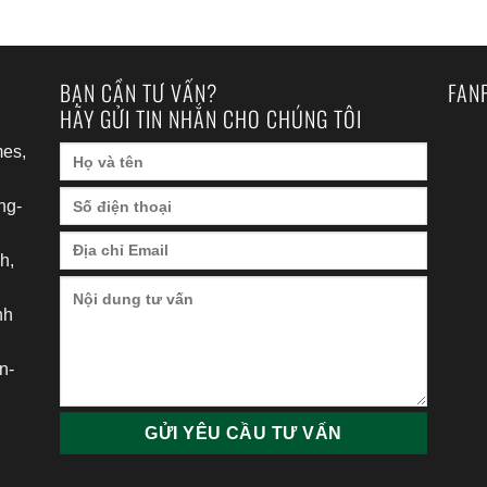
BẠN CẦN TƯ VẤN?
FAN
HÃY GỬI TIN NHẮN CHO CHÚNG TÔI
es,
ng-
h,
nh
h
n-