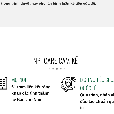
 trong trình duyệt này cho lần bình luận kế tiếp của tôi.
NPTCARE CAM KẾT
MỌI NƠI
DỊCH VỤ TIÊU CH
QUỐC TẾ
51 trạm liên kết rộng
khắp các tỉnh thành
Quy trình, nhân v
từ Bắc vào Nam
đào tạo chuẩn q
tế.