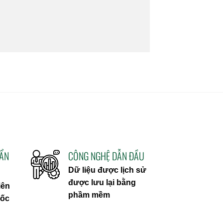
UẨN
CÔNG NGHỆ DẪN ĐẦU
Dữ liệu được lịch sử
được lưu lại bằng
iên
phầm mềm
uốc