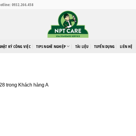
otline: 0932.266.458
NHẬT KÝ CÔNG VIỆC
TIPS NGHỀ NGHIỆP
TÀI LIỆU
TUYỂN DỤNG
LIÊN HỆ
128
trong
Khách hàng A