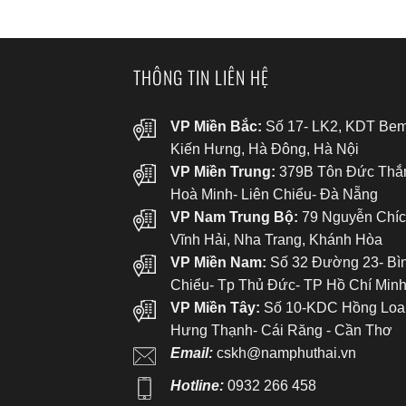
THÔNG TIN LIÊN HỆ
VP Miền Bắc:
Số 17- LK2, KDT Bem
Kiến Hưng, Hà Đông, Hà Nội
VP Miền Trung:
379B Tôn Đức Thắ
Hoà Minh- Liên Chiểu- Đà Nẵng
VP Nam Trung Bộ:
79 Nguyễn Chíc
Vĩnh Hải, Nha Trang, Khánh Hòa
VP Miền Nam:
Số 32 Đường 23- Bì
Chiểu- Tp Thủ Đức- TP Hồ Chí Min
VP Miền Tây:
Số 10-KDC Hồng Loa
Hưng Thạnh- Cái Răng - Cần Thơ
Email:
cskh@namphuthai.vn
Hotline:
0932 266 458