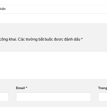
luận
.
công khai.
Các trường bắt buộc được đánh dấu
*
Email
*
Tran