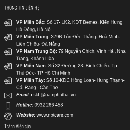
THÔNG TIN LIÊN HỆ
VP Miền Bắc:
Số 17- LK2, KDT Bemes, Kiến Hưng,
Hà Đông, Hà Nội
VP Miền Trung:
379B Tôn Đức Thắng- Hoà Minh-
Liên Chiểu- Đà Nẵng
VP Nam Trung Bộ:
79 Nguyễn Chích, Vĩnh Hải, Nha
Trang, Khánh Hòa
VP Miền Nam:
Số 32 Đường 23- Bình Chiểu- Tp
Thủ Đức- TP Hồ Chí Minh
VP Miền Tây:
Số 10-KDC Hồng Loan- Hưng Thạnh-
Cái Răng - Cần Thơ
Email:
cskh@namphuthai.vn
Hotline:
0932 266 458
Website:
www.nptcare.com
Thành Viên của