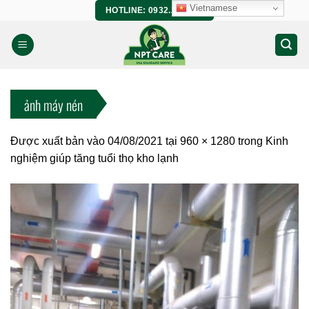
Bỏ
Vietnamese
HOTLINE: 0932.266.458
qua
nội
dung
ảnh máy nén
Được xuất bản vào
04/08/2021
tại
960 × 1280
trong
Kinh
nghiệm giúp tăng tuổi thọ kho lạnh