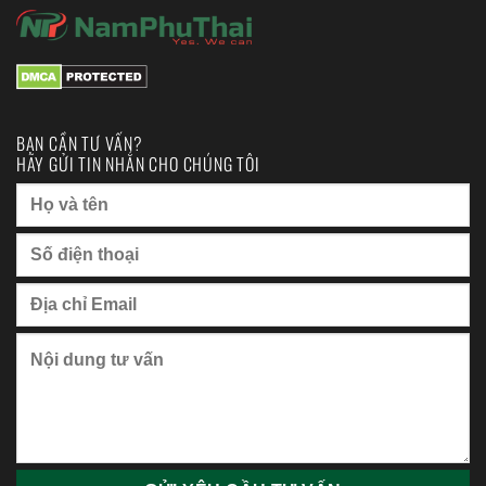
BẠN CẦN TƯ VẤN?
HÃY GỬI TIN NHẮN CHO CHÚNG TÔI