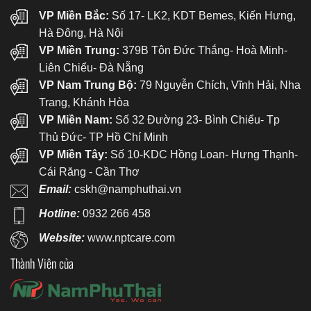
VP Miền Bắc:
Số 17- LK2, KDT Bemes, Kiến Hưng,
Hà Đông, Hà Nội
VP Miền Trung:
379B Tôn Đức Thắng- Hoà Minh-
Liên Chiểu- Đà Nẵng
VP Nam Trung Bộ:
79 Nguyễn Chích, Vĩnh Hải, Nha
Trang, Khánh Hòa
VP Miền Nam:
Số 32 Đường 23- Bình Chiểu- Tp
Thủ Đức- TP Hồ Chí Minh
VP Miền Tây:
Số 10-KDC Hồng Loan- Hưng Thạnh-
Cái Răng - Cần Thơ
Email:
cskh@namphuthai.vn
Hotline:
0932 266 458
Website:
www.nptcare.com
Thành Viên của