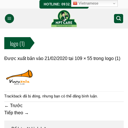
Bỏ
Vietnamese
HOTLINE: 0932.266.458
qua
nội
dung
logo (1)
Được xuất bản vào
21/02/2020
tại
109 × 55
trong
logo (1)
Trackback đã bị đóng, nhưng bạn có thể
đăng bình luận
.
←
Trước
Tiếp theo
→