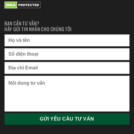
BẠN CẦN TƯ VẤN?
HÃY GỬI TIN NHẮN CHO CHÚNG TÔI