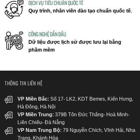
DỊCH VỤ TIÊU CHUẨN QUỐC TẾ
Quy trình, nhân viên đào tạo chuẩn quốc tế.
CÔNG NGHỆ DẪN ĐẦU
Dữ liệu được lịch sử được lưu lại bằng
phầm mềm
THÔNG TIN LIÊN HỆ
VP Miền Bắc:
Số 17- LK2, KDT Bemes, Kiến Hưng,
Hà Đông, Hà Nội
VP Miền Trung:
379B Tôn Đức Thắng- Hoà Minh-
Liên Chiểu- Đà Nẵng
VP Nam Trung Bộ:
79 Nguyễn Chích, Vĩnh Hải, Nha
Trang, Khánh Hòa