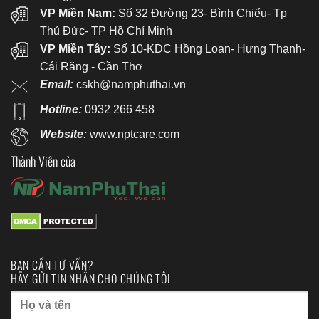
VP Miền Nam:
Số 32 Đường 23- Bình Chiểu- Tp
Thủ Đức- TP Hồ Chí Minh
VP Miền Tây:
Số 10-KDC Hồng Loan- Hưng Thạnh-
Cái Răng - Cần Thơ
Email:
cskh@namphuthai.vn
Hotline:
0932 266 458
Website:
www.nptcare.com
Thành Viên của
BẠN CẦN TƯ VẤN?
HÃY GỬI TIN NHẮN CHO CHÚNG TÔI