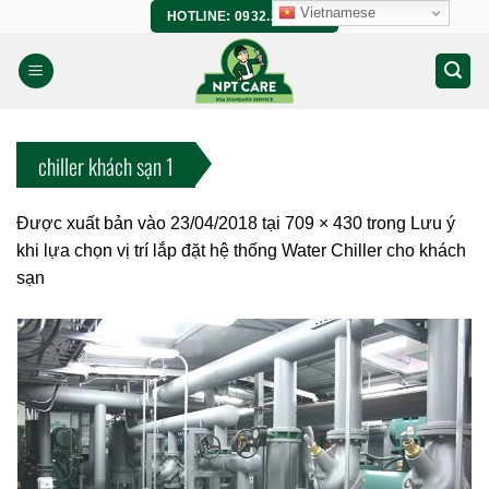
Bỏ
Vietnamese
HOTLINE: 0932.266.458
qua
nội
dung
chiller khách sạn 1
Được xuất bản vào
23/04/2018
tại
709 × 430
trong
Lưu ý
khi lựa chọn vị trí lắp đặt hệ thống Water Chiller cho khách
sạn