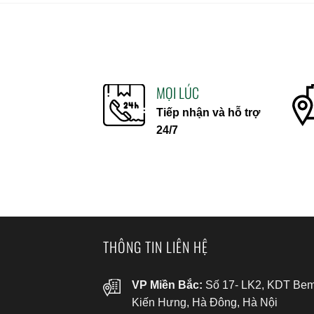
MỌI LÚC
Tiếp nhận và hỗ trợ
24/7
THÔNG TIN LIÊN HỆ
VP Miền Bắc:
Số 17- LK2, KDT Bem
Kiến Hưng, Hà Đông, Hà Nội