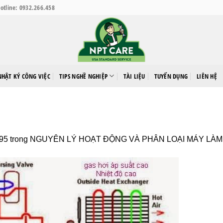
otline: 0932.266.458
NHẬT KÝ CÔNG VIỆC
TIPS NGHỀ NGHIỆP
TÀI LIỆU
TUYỂN DỤNG
LIÊN HỆ
395
trong
NGUYÊN LÝ HOẠT ĐỘNG VÀ PHÂN LOẠI MÁY LÀ