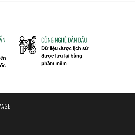
UẨN
CÔNG NGHỆ DẪN ĐẦU
Dữ liệu được lịch sử
được lưu lại bằng
iên
phầm mềm
uốc
PAGE