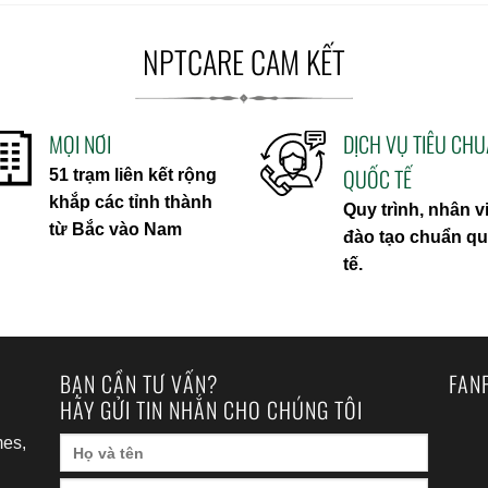
NPTCARE CAM KẾT
MỌI NƠI
DỊCH VỤ TIÊU CH
QUỐC TẾ
51 trạm liên kết rộng
khắp các tỉnh thành
Quy trình, nhân v
từ Bắc vào Nam
đào tạo chuẩn q
tế.
BẠN CẦN TƯ VẤN?
FAN
HÃY GỬI TIN NHẮN CHO CHÚNG TÔI
es,