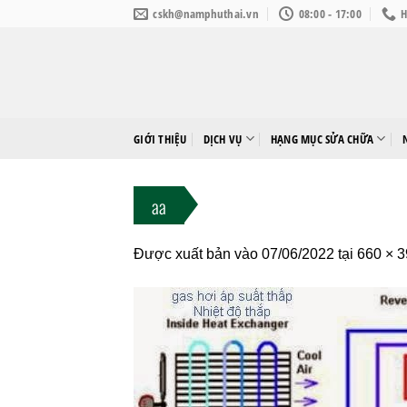
Bỏ
cskh@namphuthai.vn
08:00 - 17:00
H
qua
nội
dung
GIỚI THIỆU
DỊCH VỤ
HẠNG MỤC SỬA CHỮA
aa
Được xuất bản vào
07/06/2022
tại
660 × 