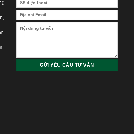
ng-
h,
nh
h
n-