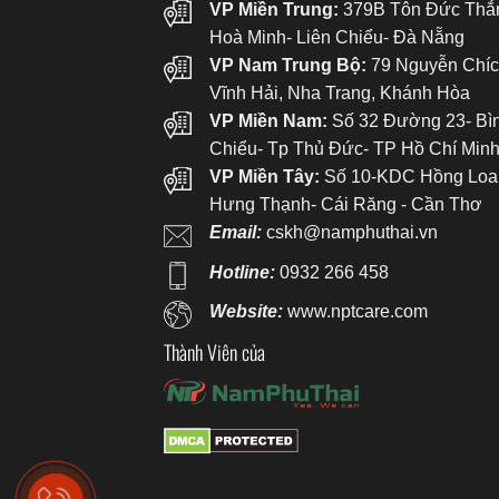
VP Miền Trung:
379B Tôn Đức Thắ
Hoà Minh- Liên Chiểu- Đà Nẵng
VP Nam Trung Bộ:
79 Nguyễn Chíc
Vĩnh Hải, Nha Trang, Khánh Hòa
VP Miền Nam:
Số 32 Đường 23- Bì
Chiểu- Tp Thủ Đức- TP Hồ Chí Min
VP Miền Tây:
Số 10-KDC Hồng Loa
Hưng Thạnh- Cái Răng - Cần Thơ
Email:
cskh@namphuthai.vn
Hotline:
0932 266 458
Website:
www.nptcare.com
Thành Viên của