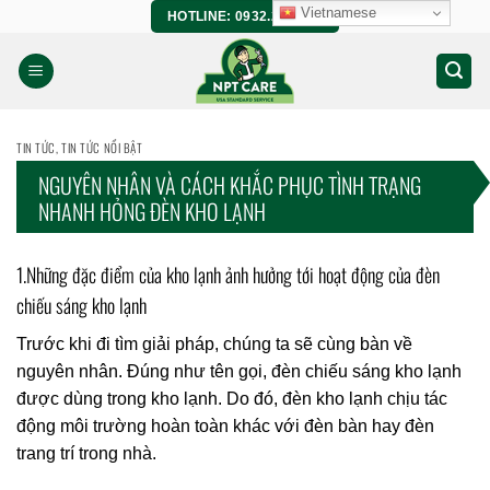
Bỏ
Vietnamese
HOTLINE: 0932.266.458
qua
nội
dung
TIN TỨC
,
TIN TỨC NỔI BẬT
NGUYÊN NHÂN VÀ CÁCH KHẮC PHỤC TÌNH TRẠNG
NHANH HỎNG ĐÈN KHO LẠNH
1.Những đặc điểm của kho lạnh ảnh hưởng tới hoạt động của đèn
chiếu sáng kho lạnh
Trước khi đi tìm giải pháp, chúng ta sẽ cùng bàn về
nguyên nhân. Đúng như tên gọi, đèn chiếu sáng kho lạnh
được dùng trong kho lạnh. Do đó, đèn kho lạnh chịu tác
động môi trường hoàn toàn khác với đèn bàn hay đèn
trang trí trong nhà.