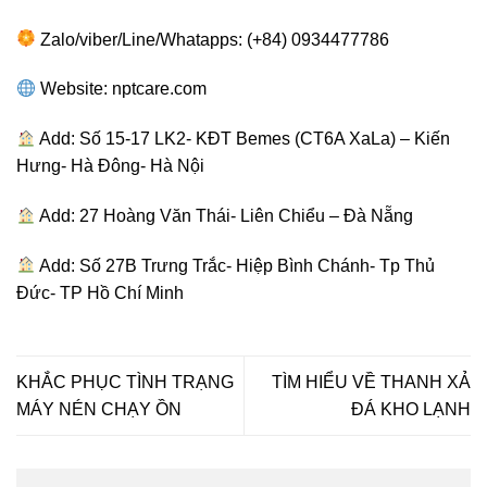
Zalo/viber/Line/Whatapps: (+84) 0934477786
Website: nptcare.com
Add: Số 15-17 LK2- KĐT Bemes (CT6A XaLa) – Kiến
Hưng- Hà Đông- Hà Nội
Add: 27 Hoàng Văn Thái- Liên Chiểu – Đà Nẵng
Add: Số 27B Trưng Trắc- Hiệp Bình Chánh- Tp Thủ
Đức- TP Hồ Chí Minh
KHẮC PHỤC TÌNH TRẠNG
TÌM HIỂU VỀ THANH XẢ
MÁY NÉN CHẠY ỒN
ĐÁ KHO LẠNH