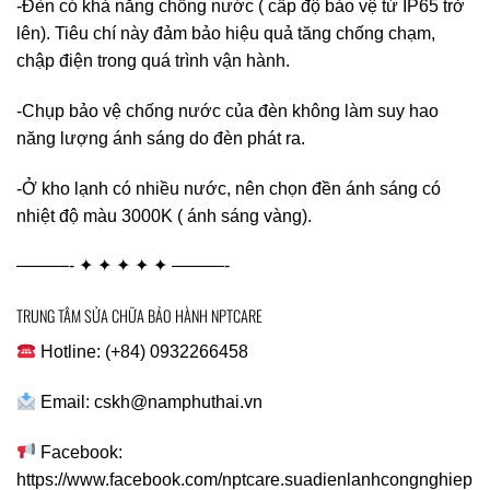
-Đèn có khả năng chống nước ( cấp độ bảo vệ từ IP65 trở
lên). Tiêu chí này đảm bảo hiệu quả tăng chống chạm,
chập điện trong quá trình vận hành.
-Chụp bảo vệ chống nước của đèn không làm suy hao
năng lượng ánh sáng do đèn phát ra.
-Ở kho lạnh có nhiều nước, nên chọn đền ánh sáng có
nhiệt độ màu 3000K ( ánh sáng vàng).
———- ✦ ✦ ✦ ✦ ✦ ———-
TRUNG TÂM SỬA CHỮA BẢO HÀNH NPTCARE
Hotline: (+84) 0932266458
Email:
cskh@namphuthai.vn
Facebook:
https://www.facebook.com/nptcare.suadienlanhcongnghiep