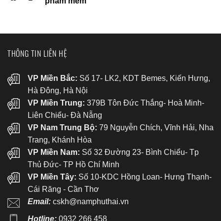
phầm mềm
THÔNG TIN LIÊN HỆ
VP Miền Bắc:
Số 17- LK2, KDT Bemes, Kiến Hưng,
Hà Đông, Hà Nội
VP Miền Trung:
379B Tôn Đức Thắng- Hoà Minh-
Liên Chiểu- Đà Nẵng
VP Nam Trung Bộ:
79 Nguyễn Chích, Vĩnh Hải, Nha
Trang, Khánh Hòa
VP Miền Nam:
Số 32 Đường 23- Bình Chiểu- Tp
Thủ Đức- TP Hồ Chí Minh
VP Miền Tây:
Số 10-KDC Hồng Loan- Hưng Thạnh-
Cái Răng - Cần Thơ
Email:
cskh@namphuthai.vn
Hotline:
0932 266 458