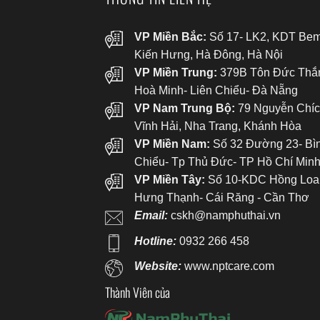
VP Miền Bắc:
Số 17- LK2, KDT Bem
Kiến Hưng, Hà Đông, Hà Nội
VP Miền Trung:
379B Tôn Đức Thắ
Hoà Minh- Liên Chiểu- Đà Nẵng
VP Nam Trung Bộ:
79 Nguyễn Chíc
Vĩnh Hải, Nha Trang, Khánh Hòa
VP Miền Nam:
Số 32 Đường 23- Bì
Chiểu- Tp Thủ Đức- TP Hồ Chí Min
VP Miền Tây:
Số 10-KDC Hồng Loa
Hưng Thạnh- Cái Răng - Cần Thơ
Email:
cskh@namphuthai.vn
Hotline:
0932 266 458
Website:
www.nptcare.com
Thành Viên của