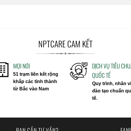
NPTCARE CAM KẾT
MỌI NƠI
DỊCH VỤ TIÊU CH
QUỐC TẾ
51 trạm liên kết rộng
khắp các tỉnh thành
Quy trình, nhân v
từ Bắc vào Nam
đào tạo chuẩn q
tế.
BẠN CẦN TƯ VẤN?
FAN