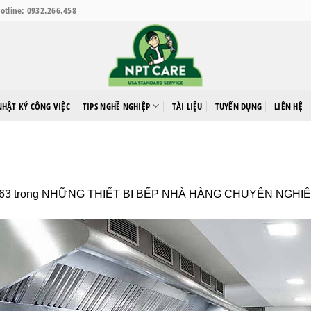
otline: 0932.266.458
NHẬT KÝ CÔNG VIỆC
TIPS NGHỀ NGHIỆP
TÀI LIỆU
TUYỂN DỤNG
LIÊN HỆ
463
trong
NHỮNG THIẾT BỊ BẾP NHÀ HÀNG CHUYÊN NGHIỆ