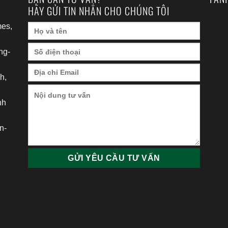
HÃY GỬI TIN NHẮN CHO CHÚNG TÔI
es,
ng-
h,
nh
h
n-