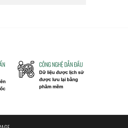
UẨN
CÔNG NGHỆ DẪN ĐẦU
Dữ liệu được lịch sử
được lưu lại bằng
iên
phầm mềm
uốc
PAGE