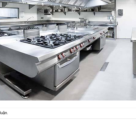
luận
.