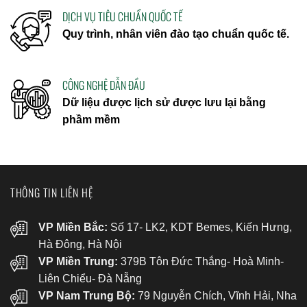
DỊCH VỤ TIÊU CHUẨN QUỐC TẾ
Quy trình, nhân viên đào tạo chuẩn quốc tế.
CÔNG NGHỆ DẪN ĐẦU
Dữ liệu được lịch sử được lưu lại bằng
phầm mềm
THÔNG TIN LIÊN HỆ
VP Miền Bắc:
Số 17- LK2, KDT Bemes, Kiến Hưng,
Hà Đông, Hà Nội
VP Miền Trung:
379B Tôn Đức Thắng- Hoà Minh-
Liên Chiểu- Đà Nẵng
VP Nam Trung Bộ:
79 Nguyễn Chích, Vĩnh Hải, Nha