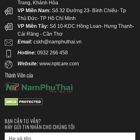
Trang, Khánh Hòa
VP Miền Nam:
Số 32 Đường 23- Bình Chiểu- Tp
Thủ Đức- TP Hồ Chí Minh
VP Miền Tây:
Số 10-KDC Hồng Loan- Hưng Thạnh-
Cái Răng - Cần Thơ
Email:
cskh@namphuthai.vn
Hotline:
0932 266 458
Website:
www.nptcare.com
Thành Viên của
BẠN CẦN TƯ VẤN?
HÃY GỬI TIN NHẮN CHO CHÚNG TÔI