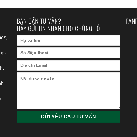
BẠN CẦN TƯ VẤN?
FAN
HÃY GỬI TIN NHẮN CHO CHÚNG TÔI
es,
ng-
h,
nh
h
n-