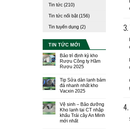
Tin tức
(210)
Tin tức nổi bật
(156)
3.
Tin tuyển dụng
(2)
TIN TỨC MỚI
Bảo trì định kỳ kho
Rượu Công ty Hầm
Rượu 2025
Tip Sửa dàn lạnh bám
đá nhanh nhất kho
Vacxin 2025
4.
Vệ sinh – Bảo dưỡng
Kho lạnh tại CT nhập
khẩu Trái cây An Minh
mới nhất