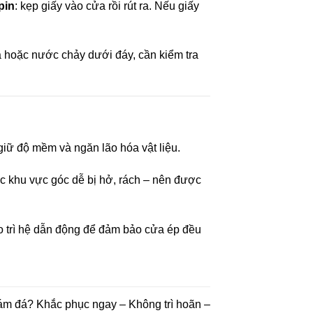
pin
: kẹp giấy vào cửa rồi rút ra. Nếu giấy
 hoặc nước chảy dưới đáy, cần kiểm tra
iữ độ mềm và ngăn lão hóa vật liệu.
ặc khu vực góc dễ bị hở, rách – nên được
ảo trì hệ dẫn động để đảm bảo cửa ép đều
ám đá? Khắc phục ngay – Không trì hoãn –