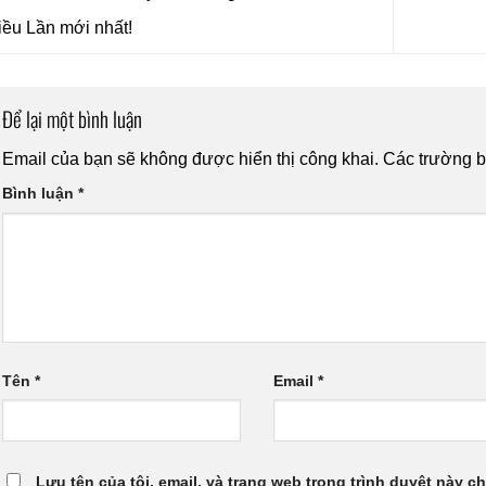
ều Lần mới nhất!
Để lại một bình luận
Email của bạn sẽ không được hiển thị công khai.
Các trường 
Bình luận
*
Tên
*
Email
*
Lưu tên của tôi, email, và trang web trong trình duyệt này cho