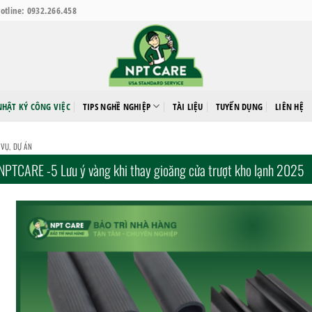
otline: 0932.266.458
NHẬT KÝ CÔNG VIỆC
TIPS NGHỀ NGHIỆP
TÀI LIỆU
TUYỂN DỤNG
LIÊN HỆ
 VỤ
,
DỰ ÁN
NPTCARE -5 Lưu ý vàng khi thay gioăng cửa trượt kho lạnh 2025