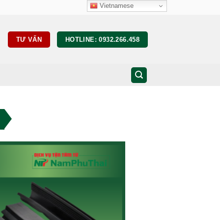
Vietnamese
TƯ VẤN
HOTLINE: 0932.266.458