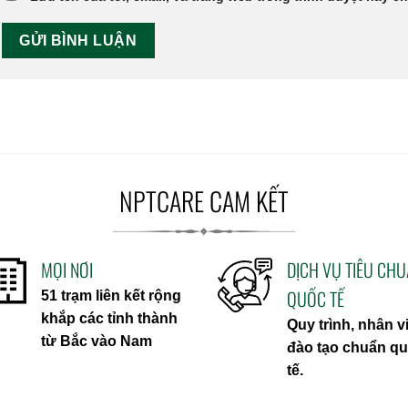
NPTCARE CAM KẾT
MỌI NƠI
DỊCH VỤ TIÊU CH
QUỐC TẾ
51 trạm liên kết rộng
khắp các tỉnh thành
Quy trình, nhân v
từ Bắc vào Nam
đào tạo chuẩn q
tế.