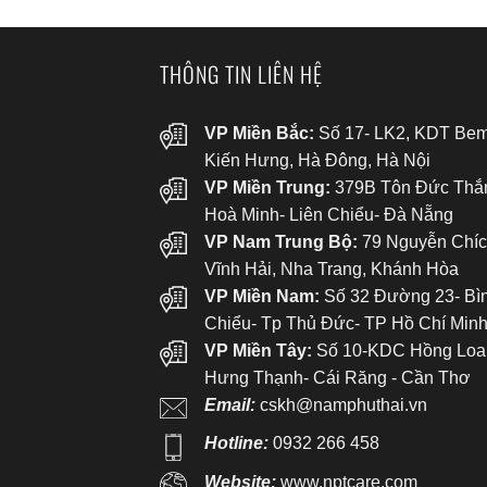
THÔNG TIN LIÊN HỆ
VP Miền Bắc:
Số 17- LK2, KDT Bem
Kiến Hưng, Hà Đông, Hà Nội
VP Miền Trung:
379B Tôn Đức Thắ
Hoà Minh- Liên Chiểu- Đà Nẵng
VP Nam Trung Bộ:
79 Nguyễn Chíc
Vĩnh Hải, Nha Trang, Khánh Hòa
VP Miền Nam:
Số 32 Đường 23- Bì
Chiểu- Tp Thủ Đức- TP Hồ Chí Min
VP Miền Tây:
Số 10-KDC Hồng Loa
Hưng Thạnh- Cái Răng - Cần Thơ
Email:
cskh@namphuthai.vn
Hotline:
0932 266 458
Website:
www.nptcare.com