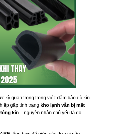
ực kỳ quan trọng trong việc đảm bảo độ kín
ghiệp gặp tình trạng
kho lạnh vẫn bị mất
đóng kín
– nguyên nhân chủ yếu là do
ARE
tổng hợp để giúp các đơn vị vận