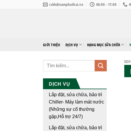
Bỏ
cskh@namphuthai.vn
08:00 - 17:00
H
qua
nội
dung
GIỚI THIỆU
DỊCH VỤ
HẠNG MỤC SỬA CHỮA
DỊCH
DỊCH VỤ
Lắp đặt, sửa chữa, bảo trì
Chiller- Máy làm mát nước
(Những sự cố thường
gặp,Hỗ trợ 24/7)
Lắp đặt, sửa chữa, bảo trì