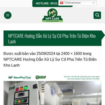
Bỏ
Vietnamese
HOTLINE: 0932.266.458
qua
nội
dung
NPTCARE Hướng Dẫn Xử Lý Sự Cố Pha Trên Tủ Điện Kho
Lạnh
Được xuất bản vào
25/09/2024
tại
2400 × 1600
trong
NPTCARE Hướng Dẫn Xử Lý Sự Cố Pha Trên Tủ Điện
Kho Lạnh