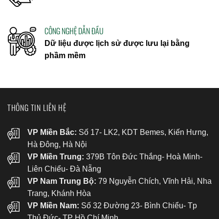
CÔNG NGHỆ DẪN ĐẦU
Dữ liệu được lịch sử được lưu lại bằng
phầm mềm
THÔNG TIN LIÊN HỆ
VP Miền Bắc:
Số 17- LK2, KDT Bemes, Kiến Hưng,
Hà Đông, Hà Nội
VP Miền Trung:
379B Tôn Đức Thắng- Hoà Minh-
Liên Chiểu- Đà Nẵng
VP Nam Trung Bộ:
79 Nguyễn Chích, Vĩnh Hải, Nha
Trang, Khánh Hòa
VP Miền Nam:
Số 32 Đường 23- Bình Chiểu- Tp
Thủ Đức- TP Hồ Chí Minh