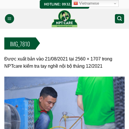
Bỏ
Vietnamese
HOTLINE: 0932.266.458
qua
nội
dung
IMG_7810
Được xuất bản vào
21/08/2021
tại
2560 × 1707
trong
NPTcare kiểm tra tay nghề nội bộ tháng 12/2021