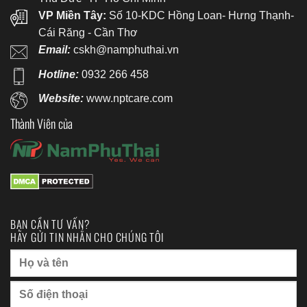
VP Miền Tây:
Số 10-KDC Hồng Loan- Hưng Thạnh-
Cái Răng - Cần Thơ
Email:
cskh@namphuthai.vn
Hotline:
0932 266 458
Website:
www.nptcare.com
Thành Viên của
BẠN CẦN TƯ VẤN?
HÃY GỬI TIN NHẮN CHO CHÚNG TÔI