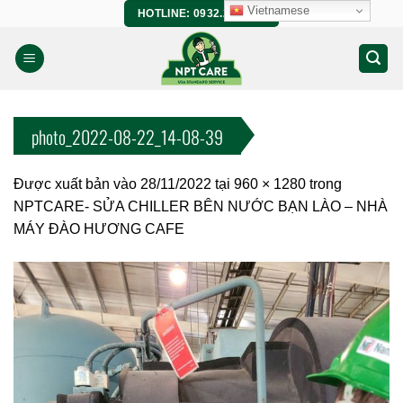
Bỏ
Vietnamese
HOTLINE: 0932.266.458
qua
nội
dung
photo_2022-08-22_14-08-39
Được xuất bản vào
28/11/2022
tại
960 × 1280
trong
NPTCARE- SỬA CHILLER BÊN NƯỚC BẠN LÀO – NHÀ
MÁY ĐÀO HƯƠNG CAFE