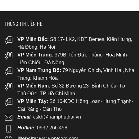
THÔNG TIN LIÊN HỆ
VP Miền Bắc:
Số 17- LK2, KDT Bemes, Kiến Hưng,
Hà Đông, Hà Nội
VP Miền Trung:
379B Tôn Đức Thắng- Hoà Minh-
Liên Chiểu- Đà Nẵng
VP Nam Trung Bộ:
79 Nguyễn Chích, Vĩnh Hải, Nha
Trang, Khánh Hòa
VP Miền Nam:
Số 32 Đường 23- Bình Chiểu- Tp
Thủ Đức- TP Hồ Chí Minh
VP Miền Tây:
Số 10-KDC Hồng Loan- Hưng Thạnh-
Cái Răng - Cần Thơ
Email:
cskh@namphuthai.vn
Hotline:
0932 266 458
Website:
www.nptcare.com