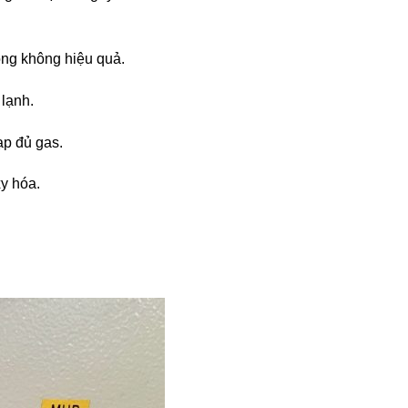
ộng không hiệu quả.
 lạnh.
ạp đủ gas.
xy hóa.