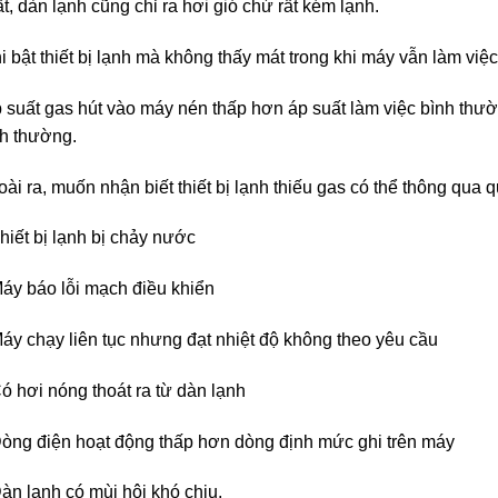
t, dàn lạnh cũng chỉ ra hơi gió chứ rất kém lạnh.
i bật thiết bị lạnh mà không thấy mát trong khi máy vẫn làm việc 
 suất gas hút vào máy nén thấp hơn áp suất làm việc bình thư
h thường.
ài ra, muốn nhận biết thiết bị lạnh thiếu gas có thể thông qua q
hiết bị lạnh bị chảy nước
áy báo lỗi mạch điều khiển
áy chạy liên tục nhưng đạt nhiệt độ không theo yêu cầu
ó hơi nóng thoát ra từ dàn lạnh
òng điện hoạt động thấp hơn dòng định mức ghi trên máy
àn lạnh có mùi hôi khó chịu.