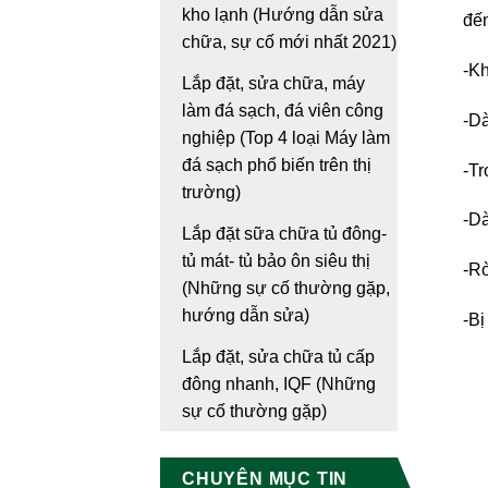
kho lạnh (Hướng dẫn sửa
đến
chữa, sự cố mới nhất 2021)
-Kh
Lắp đặt, sửa chữa, máy
làm đá sạch, đá viên công
-Dà
nghiệp (Top 4 loại Máy làm
đá sạch phổ biến trên thị
-Tr
trường)
-Dà
Lắp đặt sữa chữa tủ đông-
tủ mát- tủ bảo ôn siêu thị
-Rò
(Những sự cố thường gặp,
hướng dẫn sửa)
-Bị
Lắp đặt, sửa chữa tủ cấp
đông nhanh, IQF (Những
sự cố thường gặp)
CHUYÊN MỤC TIN