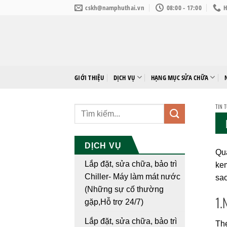
Bỏ
cskh@namphuthai.vn
08:00 - 17:00
H
qua
nội
dung
GIỚI THIỆU
DỊCH VỤ
HẠNG MỤC SỬA CHỮA
TIN 
DỊCH VỤ
Qua
Lắp đặt, sửa chữa, bảo trì
kem
Chiller- Máy làm mát nước
sao
(Những sự cố thường
1.
gặp,Hỗ trợ 24/7)
Lắp đặt, sửa chữa, bảo trì
The