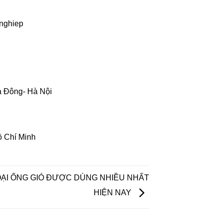
nghiep
 Đông- Hà Nội
ồ Chí Minh
OẠI ỐNG GIÓ ĐƯỢC DÙNG NHIỀU NHẤT
HIỆN NAY