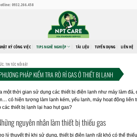
otline: 0932.266.458
NHẬT KÝ CÔNG VIỆC
TIPS NGHỀ NGHIỆP
TÀI LIỆU
TUYỂN DỤNG
LIÊN HỆ
TỨC
,
TIN TỨC NỔI BẬT
PHƯƠNG PHÁP KIỂM TRA RÒ RỈ GAS Ở THIẾT BỊ LẠNH
 một thời gian sử dụng các thiết bị điện lạnh như máy làm đá, 
… có hiện tượng làm lạnh kém, yếu lạnh, máy hoạt động liên t
 các thiết bị lạnh lại hao hụt gas?
Những nguyên nhân làm thiết bị thiếu gas
o lý thuyết thì khi sử dụng, thiết bị điện lạnh rất khó có thể th