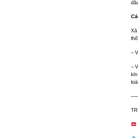
dầu
Cá
Xả 
thố
– V
– V
kín
toà
——
TR