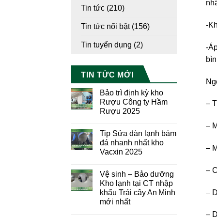
nhấ
Tin tức
(210)
-Kh
Tin tức nổi bật
(156)
Tin tuyển dụng
(2)
-Áp
bìn
TIN TỨC MỚI
Ngo
Bảo trì định kỳ kho
Rượu Công ty Hầm
– T
Rượu 2025
– M
Tip Sửa dàn lạnh bám
đá nhanh nhất kho
– M
Vacxin 2025
– C
Vệ sinh – Bảo dưỡng
Kho lạnh tại CT nhập
– D
khẩu Trái cây An Minh
mới nhất
– D