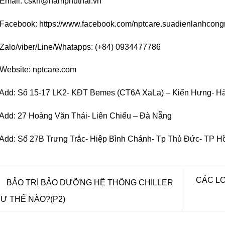
Email:
cskh@namphuthai.vn
Facebook: https://www.facebook.com/nptcare.suadienlanhcong
Zalo/viber/Line/Whatapps: (+84) 0934477786
Website: nptcare.com
Add: Số 15-17 LK2- KĐT Bemes (CT6A XaLa) – Kiến Hưng- Hà
Add: 27 Hoàng Văn Thái- Liên Chiểu – Đà Nẵng
Add: Số 27B Trưng Trắc- Hiệp Bình Chánh- Tp Thủ Đức- TP H
CÁC L
BẢO TRÌ BẢO DƯỠNG HỆ THỐNG CHILLER
Ư THẾ NÀO?(P2)