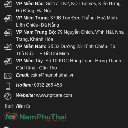
VP Miền Bắc:
Số 17- LK2, KDT Bemes, Kiến Hưng,
Hà Đông, Hà Nội
VP Miền Trung:
379B Tôn Đức Thắng- Hoà Minh-
Liên Chiểu- Đà Nẵng
VP Nam Trung Bộ:
79 Nguyễn Chích, Vĩnh Hải, Nha
Trang, Khánh Hòa
VP Miền Nam:
Số 32 Đường 23- Bình Chiểu- Tp
Thủ Đức- TP Hồ Chí Minh
VP Miền Tây:
Số 10-KDC Hồng Loan- Hưng Thạnh-
Cái Răng - Cần Thơ
Email:
cskh@namphuthai.vn
Hotline:
0932 266 458
Website:
www.nptcare.com
Thành Viên của