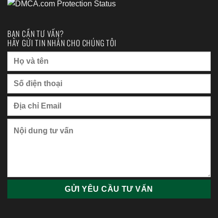
BẠN CẦN TƯ VẤN?
HÃY GỬI TIN NHẮN CHO CHÚNG TÔI