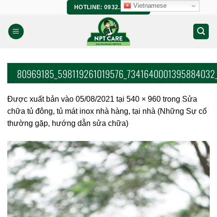
Bỏ
Vietnamese
HOTLINE: 0932.266.458
qua
nội
dung
80969185_598119261019576_7341640001395884032
Được xuất bản vào
05/08/2021
tại
540 × 960
trong
Sửa
chữa tủ đông, tủ mát inox nhà hàng, tại nhà (Những Sự cố
thường gặp, hướng dẫn sửa chữa)