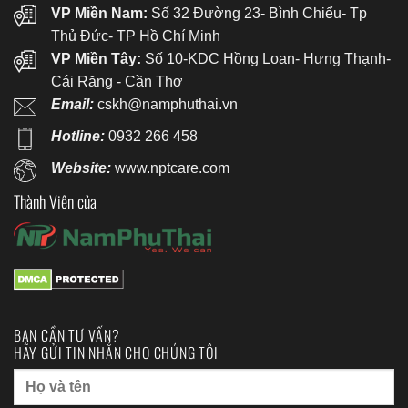
VP Miền Nam:
Số 32 Đường 23- Bình Chiểu- Tp
Thủ Đức- TP Hồ Chí Minh
VP Miền Tây:
Số 10-KDC Hồng Loan- Hưng Thạnh-
Cái Răng - Cần Thơ
Email:
cskh@namphuthai.vn
Hotline:
0932 266 458
Website:
www.nptcare.com
Thành Viên của
BẠN CẦN TƯ VẤN?
HÃY GỬI TIN NHẮN CHO CHÚNG TÔI